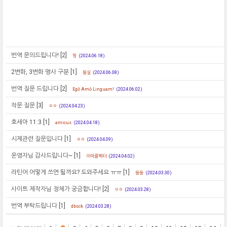
번역 문의드립니다!
[2]
밍
(2024.06.18)
2변화, 3변화 명사 구분
[1]
둥실
(2024.06.08)
번역 질문 드립니다
[2]
Egō Amō Linguam!
(2024.06.02)
작문 질문
[3]
ㅇㅇ
(2024.04.23)
호세아 11:3
[1]
amicus
(2024.04.18)
시제관련 질문입니다
[1]
ㅇㅇ
(2024.04.09)
운영자님 감사드립니다~
[1]
아마콜렉터
(2024.04.02)
라틴어 어떻게 쓰면 될까요? 도와주세요 ㅠㅠ
[1]
둥둥
(2024.03.30)
사이트 제작자님 정체가 궁금합니다!
[2]
ㅇㅇ
(2024.03.28)
번역 부탁드립니다
[1]
dbsck
(2024.03.28)