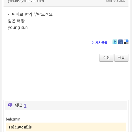
yohansay@naver.com
조회 수:3080
라틴어로 번역 부탁드려요
젊은 태양
young sun
이 게시물을
T
Fa
De
wi
ce
lici
tt
bo
ou
수정
목록
er
ok
s
댓글
1
bab2min
sol iuvenilis