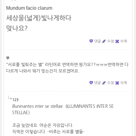
Mundum facio clarum
세상을(넓게)빛나게하다
맞나요?
댓글
수정
삭제
뿌
"서로를 빛춰주는 별" 라틴어로 번역하면 뭔가요??ㅠㅠㅠ번역하면 다
다르게 나와서 뭐가 맞는건지 모르겠어요..
댓글
수정
삭제
123
illuninantes inter se stellae (ILLUMINANTES INTER SE
STELLAE)
조금 늦었네요. 어순은 자유입니다.
직역은 이렇습니다. -비추는 서로를 별들-