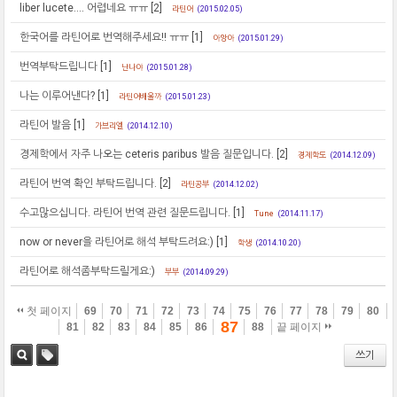
liber lucete.... 어렵네요 ㅠㅠ
[2]
라틴어
(2015.02.05)
한국어를 라틴어로 번역해주세요!! ㅠㅠ
[1]
아앙아
(2015.01.29)
번역부탁드립니다
[1]
난나야
(2015.01.28)
나는 이루어낸다?
[1]
라틴어배울까
(2015.01.23)
라틴어 발음
[1]
가브리엘
(2014.12.10)
경제학에서 자주 나오는 ceteris paribus 발음 질문입니다.
[2]
경제학도
(2014.12.09)
라틴어 번역 확인 부탁드립니다.
[2]
라틴공부
(2014.12.02)
수고많으십니다. 라틴어 번역 관련 질문드립니다.
[1]
Tune
(2014.11.17)
now or never을 라틴어로 해석 부탁드려요:)
[1]
학생
(2014.10.20)
라틴어로 해석좀부탁드릴게요:)
부부
(2014.09.29)
첫 페이지
69
70
71
72
73
74
75
76
77
78
79
80
87
81
82
83
84
85
86
88
끝 페이지
쓰기
검색
태그