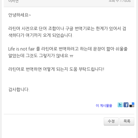
이서연
조회 수:17808
안녕하세요~
라틴어 사전으로 단어 조합이나 구글 번역기로는 한계가 있어서 검
색하다가 여기까지 오게 되었습니다.
Life is not fair 를 라틴어로 번역하려고 하는데 문장이 짧아 쉬울줄
알았는데 그것도 그렇지가 않네요.ㅠ
라틴어로 번역하면 어떻게 되는지 도움 부탁드립니다!
감사합니다.
이 게시물을
T
Fa
De
wi
ce
lici
tt
bo
ou
수정
목록
er
ok
s