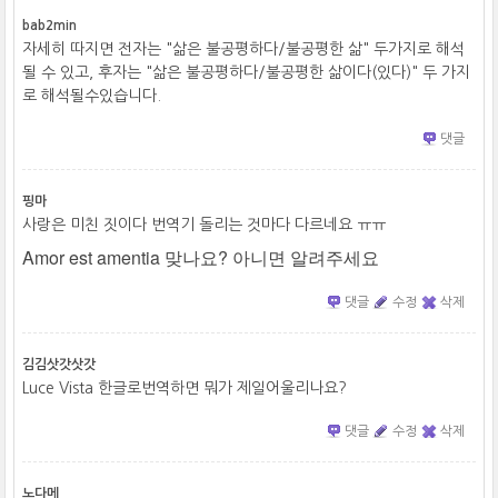
bab2min
자세히 따지면 전자는 "삶은 불공평하다/불공평한 삶" 두가지로 해석
될 수 있고, 후자는 "삶은 불공평하다/불공평한 삶이다(있다)" 두 가지
로 해석될수있습니다.
댓글
핑마
사랑은 미친 짓이다 번역기 돌리는 것마다 다르네요 ㅠㅠ
Amor est amentia 맞나요? 아니면 알려주세요
댓글
수정
삭제
김김삿갓삿갓
Luce Vista 한글로번역하면 뭐가 제일어울리나요?
댓글
수정
삭제
노다메