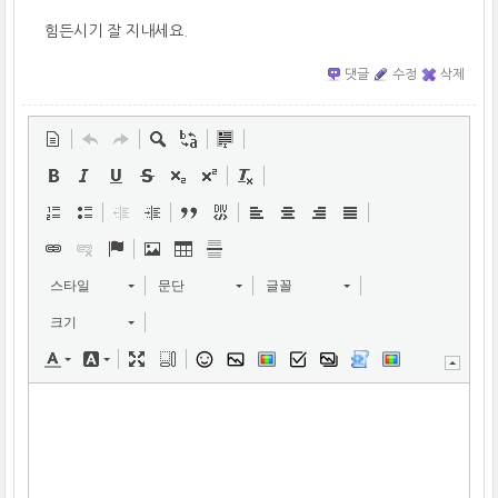
힘든시기 잘 지내세요.
댓글
수정
삭제
스타일
문단
글꼴
크기