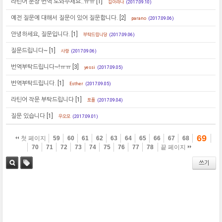
라틴어 문장 번역 도와주세요..ㅠㅠ
[1]
김아라나
(2017.09.10)
예전 질문에 대해서 질문이 있어 질문합니다.
[2]
parano
(2017.09.06)
안녕하세요, 질문입니다.
[1]
부탁드립니당
(2017.09.06)
질문드립니다~
[1]
사랑
(2017.09.06)
번역부탁드립니다~!ㅠㅠ
[3]
yessi
(2017.09.05)
번역부탁드립니다.
[1]
Esther
(2017.09.05)
라틴어 작문 부탁드립니다
[1]
포플
(2017.09.04)
질문 있습니다
[1]
우오모
(2017.09.01)
69
첫 페이지
59
60
61
62
63
64
65
66
67
68
70
71
72
73
74
75
76
77
78
끝 페이지
쓰기
검색
태그