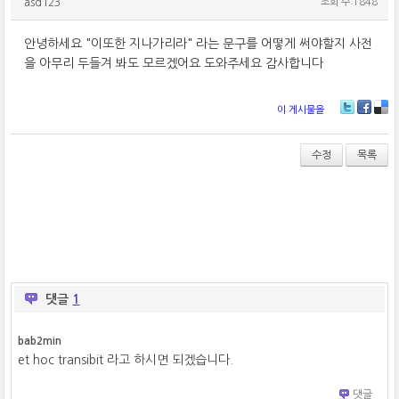
asd123
조회 수:1848
안녕하세요 "이또한 지나가리라" 라는 문구를 어떻게 써야할지 사전
을 아무리 두들겨 봐도 모르겠어요 도와주세요 감사합니다
이 게시물을
T
Fa
De
wi
ce
lici
tt
bo
ou
수정
목록
er
ok
s
댓글
1
bab2min
et hoc transibit 라고 하시면 되겠습니다.
댓글