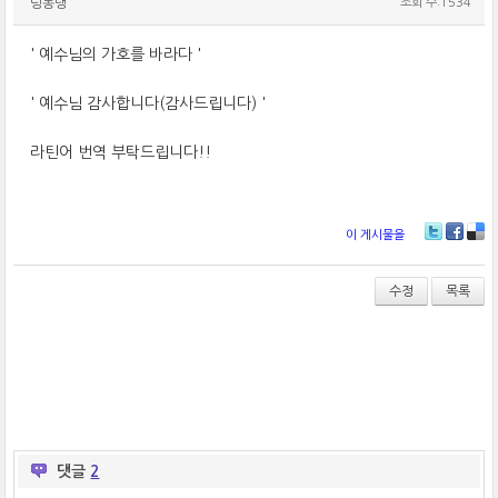
딩동댕
조회 수:1534
' 예수님의 가호를 바라다 '
' 예수님 감사합니다(감사드립니다) '
라틴어 번역 부탁드립니다!!
이 게시물을
T
Fa
De
wi
ce
lici
tt
bo
ou
수정
목록
er
ok
s
댓글
2