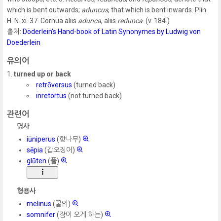
which is bent outwards;
aduncus
, that which is bent inwards. Plin.
H. N. xi. 37. Cornua aliis
adunca
, aliis
redunca
. (v. 184.)
출처:
Döderlein's Hand-book of Latin Synonymes by Ludwig von
Doederlein
유의어
turned up or back
retrōversus
(turned back)
inretortus
(not turned back)
관련어
명사
iūniperus
(향나무)
sēpia
(갑오징어)
glūten
(풀)
형용사
melinus
(꿀의)
somnifer
(잠이 오게 하는)