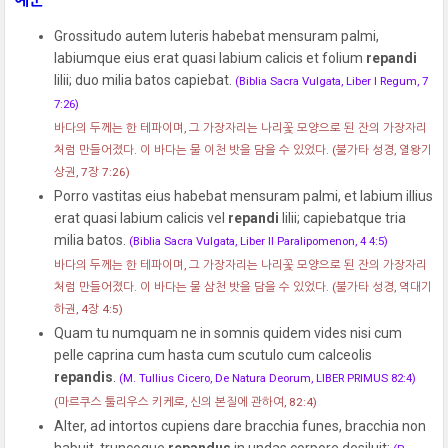
Grossitudo autem luteris habebat mensuram palmi,
labiumque eius erat quasi labium calicis et folium
repandi
lilii; duo milia batos capiebat.
(Biblia Sacra Vulgata, Liber I Regum, 7
7:26)
바다의 두께는 한 테파이며, 그 가장자리는 나리꽃 모양으로 된 잔의 가장자리
처럼 만들어졌다. 이 바다는 물 이천 밧을 담을 수 있었다.
(불가타 성경, 열왕기
상권, 7장 7:26)
Porro vastitas eius habebat mensuram palmi, et labium illius
erat quasi labium calicis vel
repandi
lilii; capiebatque tria
milia batos.
(Biblia Sacra Vulgata, Liber II Paralipomenon, 4 4:5)
바다의 두께는 한 테파이며, 그 가장자리는 나리꽃 모양으로 된 잔의 가장자리
처럼 만들어졌다. 이 바다는 물 삼천 밧을 담을 수 있었다.
(불가타 성경, 역대기
하권, 4장 4:5)
Quam tu numquam ne in somnis quidem vides nisi cum
pelle caprina cum hasta cum scutulo cum calceolis
repandis
.
(M. Tullius Cicero, De Natura Deorum, LIBER PRIMUS 82:4)
(마르쿠스 툴리우스 키케로, 신의 본질에 관하여, 82:4)
Alter, ad intortos cupiens dare bracchia funes, bracchia non
habuit, truncoque
repandus
in undas corpore desiluit: