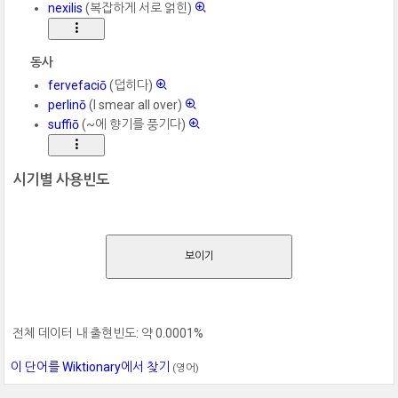
nexilis
(복잡하게 서로 얽힌)
동사
fervefaciō
(덥히다)
perlinō
(I smear all over)
suffiō
(~에 향기를 풍기다)
시기별 사용빈도
보이기
전체 데이터 내 출현빈도: 약 0.0001%
이 단어를 Wiktionary에서 찾기
(영어)