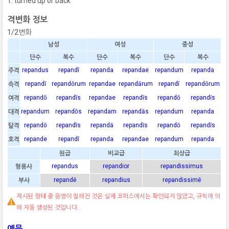
turned up or back
격변화 정보
1/2변화
남성
여성
중성
단수
복수
단수
복수
단수
복수
repandus
repandī
repanda
repandae
repandum
repanda
주격
repandī
repandōrum
repandae
repandārum
repandī
repandōrum
속격
repandō
repandīs
repandae
repandīs
repandō
repandīs
여격
repandum
repandōs
repandam
repandās
repandum
repanda
대격
repandō
repandīs
repandā
repandīs
repandō
repandīs
탈격
repande
repandī
repanda
repandae
repandum
repanda
호격
원급
비교급
최상급
repandus
repandior
repandissimus
형용사
repandē
repandius
repandissimē
부사
제시된 형태 중 음영이 칠해진 것은 실제 코퍼스에서는 확인되지 않았고, 규칙에 의
해 자동 생성된 것입니다.
예문