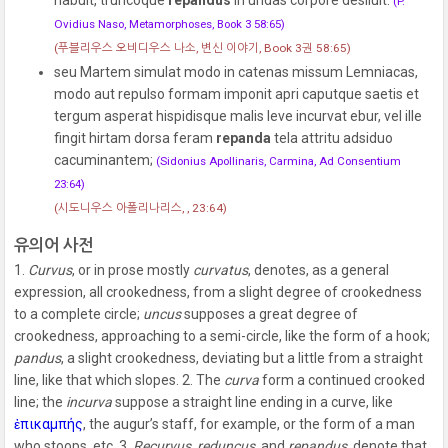
(P.
Ovidius Naso, Metamorphoses, Book 3 58:65)
(푸블리우스 오비디우스 나소, 변신 이야기, Book 3권 58:65)
seu Martem simulat modo in catenas missum Lemniacas,
modo aut repulso formam imponit apri caputque saetis et
tergum asperat hispidisque malis leve incurvat ebur, vel ille
fingit hirtam dorsa feram
repanda
tela attritu adsiduo
cacuminantem;
(Sidonius Apollinaris, Carmina, Ad Consentium
23:64)
(시도니우스 아폴리나리스, , 23:64)
유의어 사전
1.
Curvus
, or in prose mostly
curvatus
, denotes, as a general
expression, all crookedness, from a slight degree of crookedness
to a complete circle;
uncus
supposes a great degree of
crookedness, approaching to a semi-circle, like the form of a hook;
pandus
, a slight crookedness, deviating but a little from a straight
line, like that which slopes. 2. The
curva
form a continued crooked
line; the
incurva
suppose a straight line ending in a curve, like
ἐπικαμπής
, the augur’s staff, for example, or the form of a man
who stoops, etc. 3.
Recurvus
,
reduncus
, and
repandus
, denote that