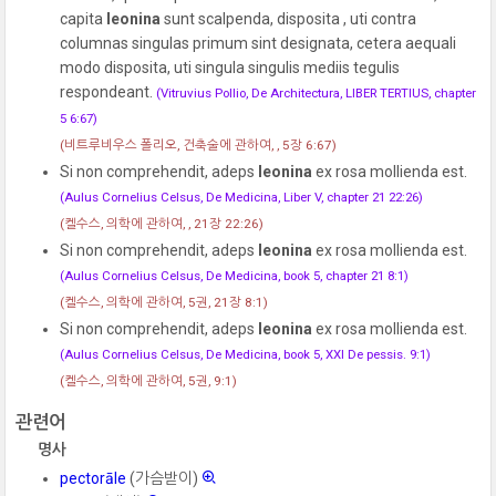
capita
leonina
sunt scalpenda, disposita
, uti contra
columnas singulas primum sint designata, cetera aequali
modo disposita, uti singula singulis mediis tegulis
respondeant.
(Vitruvius Pollio, De Architectura, LIBER TERTIUS, chapter
5 6:67)
(비트루비우스 폴리오, 건축술에 관하여, , 5장 6:67)
Si non comprehendit, adeps
leonina
ex rosa mollienda est.
(Aulus Cornelius Celsus, De Medicina, Liber V, chapter 21 22:26)
(켈수스, 의학에 관하여, , 21장 22:26)
Si non comprehendit, adeps
leonina
ex rosa mollienda est.
(Aulus Cornelius Celsus, De Medicina, book 5, chapter 21 8:1)
(켈수스, 의학에 관하여, 5권, 21장 8:1)
Si non comprehendit, adeps
leonina
ex rosa mollienda est.
(Aulus Cornelius Celsus, De Medicina, book 5, XXI De pessis. 9:1)
(켈수스, 의학에 관하여, 5권, 9:1)
관련어
명사
pectorāle
(가슴받이)