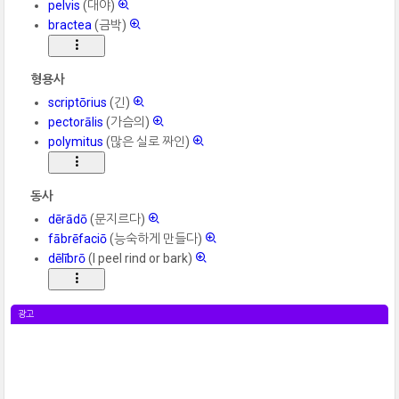
pelvis
(대야)
bractea
(금박)
형용사
scriptōrius
(긴)
pectorālis
(가슴의)
polymitus
(많은 실로 짜인)
동사
dērādō
(문지르다)
fābrēfaciō
(능숙하게 만들다)
dēlībrō
(I peel rind or bark)
광고