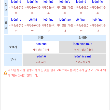
leōnīnō
leōnīnīs
leōnīnā
leōnīnīs
leōnīnō
leōnīnīs
탈
사자 같은 (이)
사자 같은 (이)들
사자 같은 (이)
사자 같은 (이)들
사자 같은 (것)
사자 같은 (것)들
격
로
로
로
로
로
로
leōnīne
leōnīnī
leōnīna
leōnīnae
leōnīnum
leōnīna
호
사자 같은 (이)
사자 같은 (이)들
사자 같은 (이)
사자 같은 (이)들
사자 같은 (것)
사자 같은 (것)들
격
야
아
야
아
야
아
원급
최상급
leōnīnus
leōnīnissimus
형용사
사자 같은 (이)가
가장 사자 같은 (이)가
leōnīnē
leōnīnissimē
부사
사자 같게
가장 사자 같게
제시된 형태 중 음영이 칠해진 것은 실제 코퍼스에서는 확인되지 않았고, 규칙에 의
해 자동 생성된 것입니다.