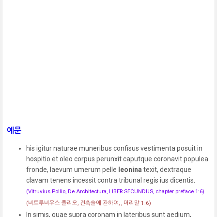
예문
his igitur naturae muneribus confisus vestimenta posuit in
hospitio et oleo corpus perunxit caputque coronavit populea
fronde, laevum umerum pelle
leonina
texit, dextraque
clavam tenens incessit contra tribunal regis ius dicentis.
(Vitruvius Pollio, De Architectura, LIBER SECUNDUS, chapter preface 1:6)
(비트루비우스 폴리오, 건축술에 관하여, , 머리말 1:6)
In simis, quae supra coronam in lateribus sunt aedium,