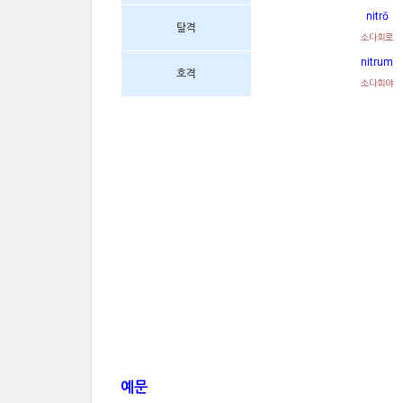
nitrō
탈격
소다회로
nitrum
호격
소다회야
예문