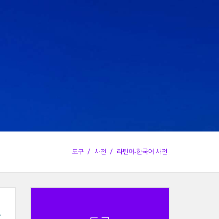
도구
사전
라틴어-한국어 사전