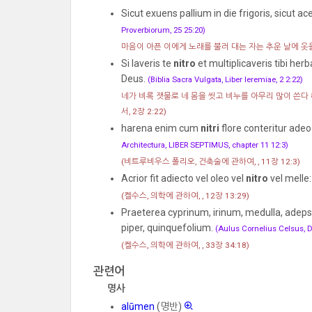
Sicut exuens pallium in die frigoris, sicut a
Proverbiorum, 25 25:20)
마음이 아픈 이에게 노래를 불러 대는 자는 추운 날에 옷
Si laveris te
nitro
et multiplicaveris tibi he
Deus.
(Biblia Sacra Vulgata, Liber Ieremiae, 2 2:22)
네가 비록 잿물로 네 몸을 씻고 비누를 아무리 많이 쓴다 
서, 2장 2:22)
harena enim cum
nitri
flore conteritur adeo
Architectura, LIBER SEPTIMUS, chapter 11 12:3)
(비트루비우스 폴리오, 건축술에 관하여, , 11장 12:3)
Acrior fit adiecto vel oleo vel
nitro
vel melle
(켈수스, 의학에 관하여, , 12장 13:29)
Praeterea cyprinum, irinum, medulla, adeps 
piper, quinquefolium.
(Aulus Cornelius Celsus, De
(켈수스, 의학에 관하여, , 33장 34:18)
관련어
명사
alūmen
(명반)