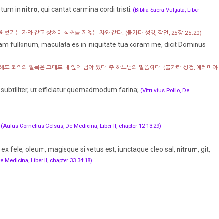
cetum in
nitro
, qui cantat carmina cordi tristi.
(Biblia Sacra Vulgata, Liber
을 벗기는 자와 같고 상처에 식초를 끼얹는 자와 같다.
(불가타 성경, 잠언, 25장 25:20)
rbam fullonum, maculata es in iniquitate tua coram me, dicit Dominus
해도 죄악의 얼룩은 그대로 내 앞에 남아 있다. 주 하느님의 말씀이다.
(불가타 성경, 예레미야
 subtiliter, ut efficiatur quemadmodum farina;
(Vitruvius Pollio, De
:
(Aulus Cornelius Celsus, De Medicina, Liber II, chapter 12 13:29)
ex fele, oleum, magisque si vetus est, iunctaque oleo sal,
nitrum
, git,
 Medicina, Liber II, chapter 33 34:18)