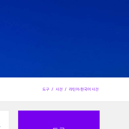
도구
사전
라틴어-한국어 사전