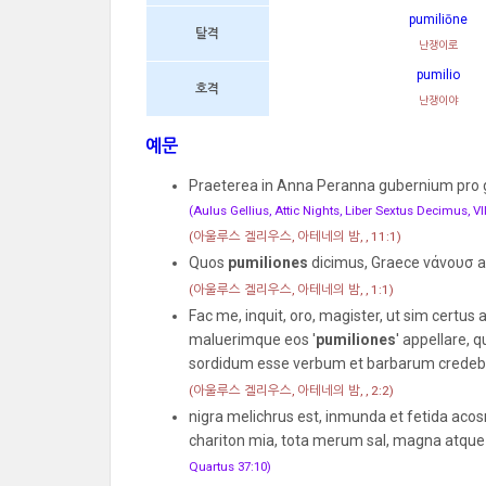
pumiliōne
탈격
난쟁이로
pumilio
호격
난쟁이야
예문
Praeterea in Anna Peranna gubernium pro 
(Aulus Gellius, Attic Nights, Liber Sextus Decimus, VII
(아울루스 겔리우스, 아테네의 밤, , 11:1)
Quos
pumiliones
dicimus, Graece νάνουσ a
(아울루스 겔리우스, 아테네의 밤, , 1:1)
Fac me, inquit, oro, magister, ut sim certu
maluerimque eos '
pumiliones
' appellare,
sordidum esse verbum et barbarum cred
(아울루스 겔리우스, 아테네의 밤, , 2:2)
nigra melichrus est, inmunda et fetida acos
chariton mia, tota merum sal, magna atque
Quartus 37:10)