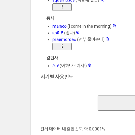
동사
mānīcō
(I come in the morning)
spūtō
(뱉다)
praemordeō
(전부 물어뜯다)
감탄사
ēia!
(아하! 자! 어서!)
시기별 사용빈도
전체 데이터 내 출현빈도: 약 0.0001%