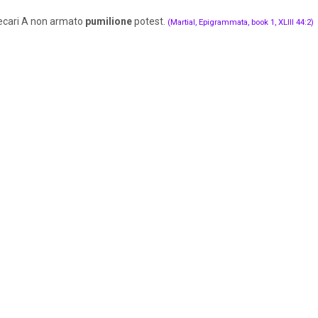
necari A non armato
pumilione
potest.
(Martial, Epigrammata, book 1, XLIII 44:2)