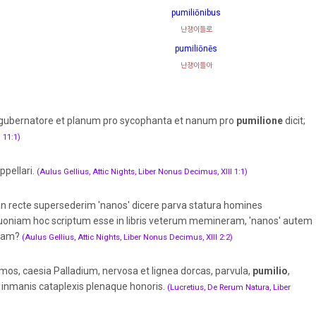
pumiliōnibus
난쟁이들로
pumiliōnēs
난쟁이들아
gubernatore et planum pro sycophanta et nanum pro
pumilione
dicit;
 11:1)
ppellari.
(Aulus Gellius, Attic Nights, Liber Nonus Decimus, XIII 1:1)
s an recte supersederim 'nanos' dicere parva statura homines
 quoniam hoc scriptum esse in libris veterum memineram, 'nanos' autem
ebam?
(Aulus Gellius, Attic Nights, Liber Nonus Decimus, XIII 2:2)
mos, caesia Palladium, nervosa et lignea dorcas, parvula,
pumilio
,
 inmanis cataplexis plenaque honoris.
(Lucretius, De Rerum Natura, Liber