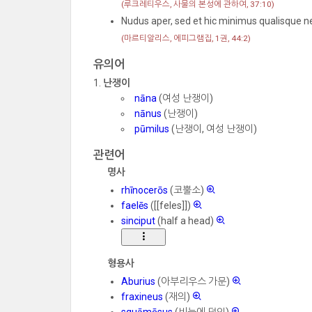
(루크레티우스, 사물의 본성에 관하여, 37:10)
Nudus aper, sed et hic minimus qualisque 
(마르티알리스, 에피그램집, 1권, 44:2)
유의어
난쟁이
nāna
(여성 난쟁이)
nānus
(난쟁이)
pūmilus
(난쟁이, 여성 난쟁이)
관련어
명사
rhīnocerōs
(코뿔소)
faelēs
([[feles]])
sinciput
(half a head)
형용사
Aburius
(아부리우스 가문)
fraxineus
(재의)
squāmōsus
(비늘에 덮인)