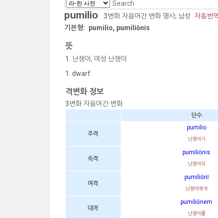
pumilio
3변화 자음어간 변화 명사; 남성
자동번
기본형:
pumilio, pumiliōnis
뜻
난쟁이, 여성 난쟁이
dwarf
격변화 정보
3변화 자음어간 변화
단수
pumilio
주격
난쟁이가
pumiliōnis
속격
난쟁이의
pumiliōnī
여격
난쟁이에게
pumiliōnem
대격
난쟁이를