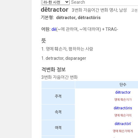
dētractor
3변화 자음어간 변화 명사; 남성
고전 
기본형:
dētractor, dētractōris
어원:
dē
(~에 관하여, ~에 대하여) + TRAG-
뜻
명예 훼손자, 폄하하는 사람
detractor, disparager
격변화 정보
3변화 자음어간 변화
단수
dētractor
주격
명예 훼손자가
dētractōris
속격
명예 훼손자의
dētractōrī
여격
명예 훼손자에게