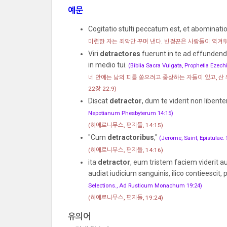
예문
Cogitatio stulti peccatum est, et abomina
미련한 자는 죄악만 꾸며 낸다. 빈정꾼은 사람들이 역겨
Viri
detractores
fuerunt in te ad effunden
in medio tui.
(Biblia Sacra Vulgata, Prophetia Ezechi
네 안에는 남의 피를 쏟으려고 중상하는 자들이 있고, 산
22장 22:9)
Discat
detractor
, dum te viderit non libente
Nepotianum Phesbyterum 14:15)
(히에로니무스, 편지들, 14:15)
"Cum
detractoribus
,"
(Jerome, Saint, Epistulae
(히에로니무스, 편지들, 14:16)
ita
detractor
, eum tristem faciem viderit a
audiat iudicium sanguinis, ilico contieescit, p
Selections., Ad Rusticum Monachum 19:24)
(히에로니무스, 편지들, 19:24)
유의어