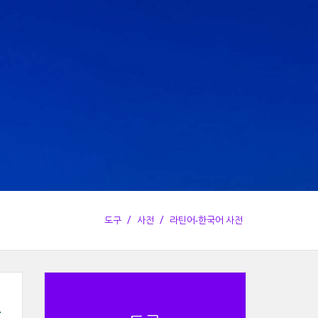
도구
사전
라틴어-한국어 사전