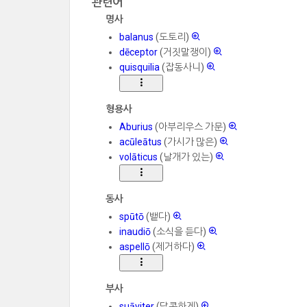
관련어
명사
balanus
(도토리)
dēceptor
(거짓말쟁이)
quisquilia
(잡동사니)
형용사
Aburius
(아부리우스 가문)
acūleātus
(가시가 많은)
volāticus
(날개가 있는)
동사
spūtō
(뱉다)
inaudiō
(소식을 듣다)
aspellō
(제거하다)
부사
suāviter
(달콤하게)