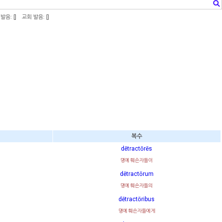
발음: [
]
교회 발음: [
]
복수
dētractōrēs
명예 훼손자들이
dētractōrum
명예 훼손자들의
dētractōribus
명예 훼손자들에게