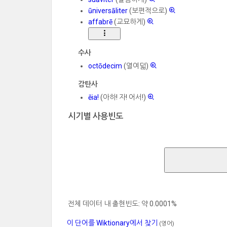
ūniversāliter
(보편적으로)
affabrē
(교묘하게)
수사
octōdecim
(열여덟)
감탄사
ēia!
(아하! 자! 어서!)
시기별 사용빈도
전체 데이터 내 출현빈도: 약 0.0001%
이 단어를 Wiktionary에서 찾기
(영어)