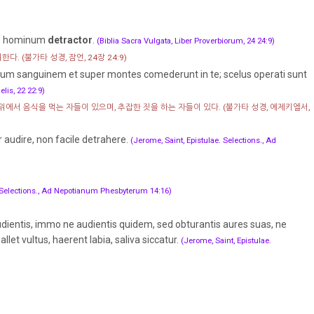
tio hominum
detractor
.
(Biblia Sacra Vulgata, Liber Proverbiorum, 24 24:9)
워한다.
(불가타 성경, 잠언, 24장 24:9)
dum sanguinem et super montes comederunt in te; scelus operati sunt
elis, 22 22:9)
 위에서 음식을 먹는 자들이 있으며, 추잡한 짓을 하는 자들이 있다.
(불가타 성경, 에제키엘서,
r audire, non facile detrahere.
(Jerome, Saint, Epistulae. Selections., Ad
. Selections., Ad Nepotianum Phesbyterum 14:16)
udientis, immo ne audientis quidem, sed obturantis aures suas, ne
allet vultus, haerent labia, saliva siccatur.
(Jerome, Saint, Epistulae.