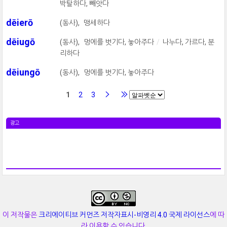
박탈하다, 빼앗다
dēierō
(동사),
맹세하다
dēiugō
(동사),
멍에를 벗기다, 놓아주다
나누다, 가르다, 분
리하다
dēiungō
(동사),
멍에를 벗기다, 놓아주다
1
2
3
광고
이 저작물은
크리에이티브 커먼즈 저작자표시-비영리 4.0 국제 라이선스
에 따
라 이용할 수 있습니다.