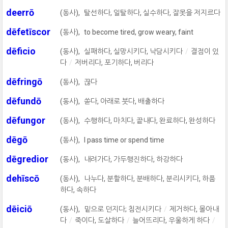
deerrō
(동사),
탈선하다, 일탈하다, 실수하다, 잘못을 저지르다
dēfetīscor
(동사),
to become tired, grow weary, faint
dēficio
(동사),
실패하다, 실망시키다, 낙담시키다
결점이 있
다
저버리다, 포기하다, 버리다
dēfringō
(동사),
끊다
dēfundō
(동사),
쏟다, 아래로 붓다, 배출하다
dēfungor
(동사),
수행하다, 마치다, 끝내다, 완료하다, 완성하다
dēgō
(동사),
I pass time or spend time
dēgredior
(동사),
내려가다, 가두행진하다, 하강하다
dehīscō
(동사),
나누다, 분할하다, 분배하다, 분리시키다, 하품
하다, 속하다
dēiciō
(동사),
밑으로 던지다; 침전시키다
제거하다, 몰아내
다
죽이다, 도살하다
늘어뜨리다, 우울하게 하다