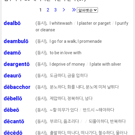
1
2
3
dealbō
(동사),
I whitewash
I plaster or parget
I purify
or cleanse
deambulō
(동사),
I go for a walk; I promenade
deamō
(동사),
to be in love with
deargentō
(동사),
I deprive of money
I plate with silver
deaurō
(동사),
도금하다, 금을 입히다
dēbacchor
(동사),
분노하다, 화를 내다, 분노에 미쳐 날뛰다
dēbellō
(동사),
제압하다, 정복하다, 넘다
dēbeō
(동사),
~할 의무가 있다
반드시 ~해야하다
dēcantō
(동사),
부르다, 읊조리다
되풀이하다, 반복하다
dēcēdō
(동사),
출발하다, 떠나다, 떠나가다, 철수하다, 물러나