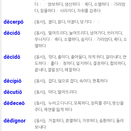
다
양보하다, 생산하다
죽다, 소멸하다
가라앉
다, 침몰하다
사라지다, 자취를 감추다
dēcerpō
(동사),
끌다, 뜯다, 이끌다, 당기다
dēcidō
(동사),
떨어뜨리다, 늘어뜨리다, 넘어가다, 쓰러지다,
무너지다
죽다, 소멸하다, 숨지다
가라앉다, 죽다, 소
멸하다
dēcīdō
(동사),
깎다, 줄이다, 줄어들다, 작게 하다, 잘라내다, 면
도하다
훑다
정하다, 일치하다, 결정하다, 합의하다,
끝내다, 결말짓다, 해결하다
dēcipiō
(동사),
잡다, 덫으로 잡다, 속이다, 현혹하다
dēcutiō
(동사),
따다, 떨어뜨리다
dēdeceō
(동사),
누비고 다니다, 모욕하다, 창피를 주다, 망신을
주다, 체면을 잃게 하다
dēdīgnor
(동사),
거절하다, 경멸하다, 거부하다, 송환하다, 돌려
보내다