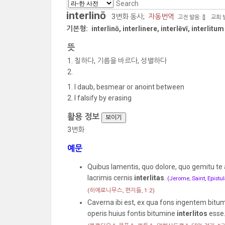
interlinō
3변화 동사;
자동번역
고전 발음: [
]
교회 발
기본형:
interlinō, interlinere, interlēvī, interlitum
뜻
칠하다, 기름을 바르다, 성별하다
I daub, besmear or anoint between
I falsify by erasing
활용 정보
보이기
3변화
예문
Quibus lamentis, quo dolore, quo gemitu te
lacrimis cernis
interlitas
.
(Jerome, Saint, Epist
(히에로니무스, 편지들, 1:2)
Caverna ibi est, ex qua fons ingentem bitum
operis huius fontis bitumine
interlitos
esse