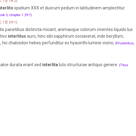
1장 18:2)
nterlito
spatium XXX et duorum pedum in latitudinem amplectitur:
ok 5, chapter 1 29:1)
1장 29:1)
s parietibus distincta micant, animasque colorum viventes liquido lux
ativo
interlitus
auro, hinc sibi sapphirum sociaverat, inde beryllum,
 hic chalcedon hebes perfunditur ex hyacinthi lumine vicino;
(Prudentius,
calce durata erant sed
interlita
luto structurae antiquo genere.
(Titus