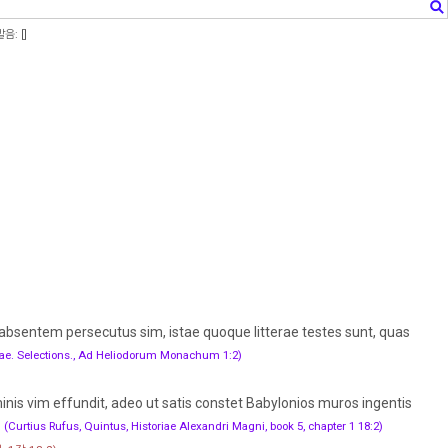
음: [
]
 absentem persecutus sim, istae quoque litterae testes sunt, quas
ulae. Selections., Ad Heliodorum Monachum 1:2)
inis vim effundit, adeo ut satis constet Babylonios muros ingentis
.
(Curtius Rufus, Quintus, Historiae Alexandri Magni, book 5, chapter 1 18:2)