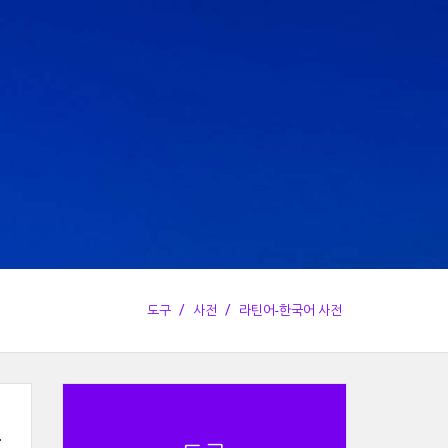
도구
사전
라틴어-한국어 사전