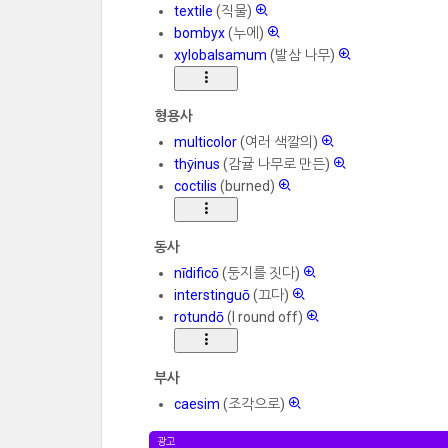
textile
(직물)
bombyx
(누에)
xylobalsamum
(발삼 나무)
형용사
multicolor
(여러 색깔의)
thȳinus
(감귤 나무로 만든)
coctilis
(burned)
동사
nīdificō
(둥지를 짓다)
interstinguō
(끄다)
rotundō
(I round off)
부사
caesim
(조각으로)
광고