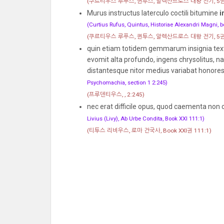
(쿠르티우스 루푸스, 퀸투스, 알렉산드로스 대왕 전기, 5권, 
Murus instructus laterculo coctili bitumine
i
(Curtius Rufus, Quintus, Historiae Alexandri Magni, bo
(쿠르티우스 루푸스, 퀸투스, 알렉산드로스 대왕 전기, 5권, 
quin etiam totidem gemmarum insignia texti
evomit alta profundo, ingens chrysolitus, n
distantesque nitor medius variabat honores,
Psychomachia, section 1 2:245)
(프루덴티우스, , 2:245)
nec erat difficile opus, quod caementa non 
Livius (Livy), Ab Urbe Condita, Book XXI 111:1)
(티투스 리비우스, 로마 건국사, Book XXI권 111:1)