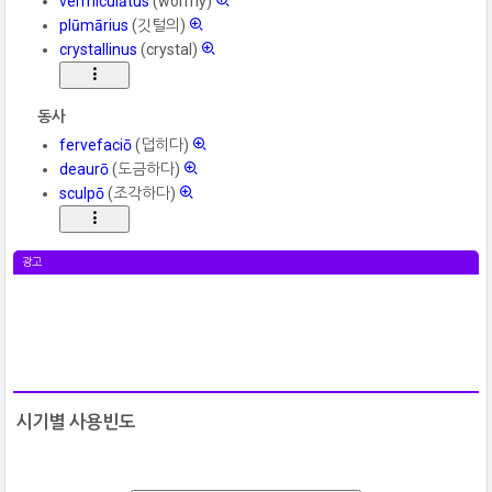
vermiculātus
(wormy)
plūmārius
(깃털의)
crystallinus
(crystal)
동사
fervefaciō
(덥히다)
deaurō
(도금하다)
sculpō
(조각하다)
광고
시기별 사용빈도