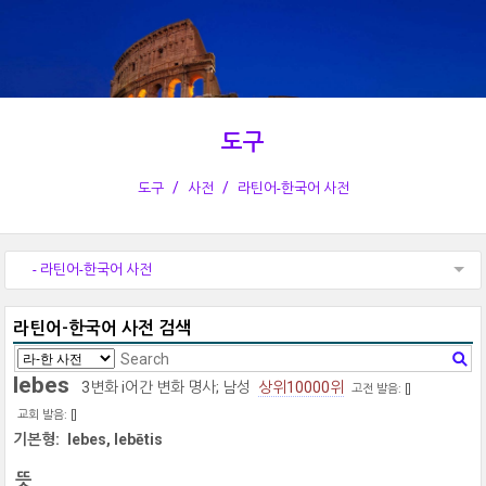
도구
도구
사전
라틴어-한국어 사전
- 라틴어-한국어 사전
라틴어-한국어 사전 검색
lebes
3변화 i어간 변화 명사; 남성
상위10000위
고전 발음: [
]
교회 발음: [
]
기본형:
lebes, lebētis
뜻