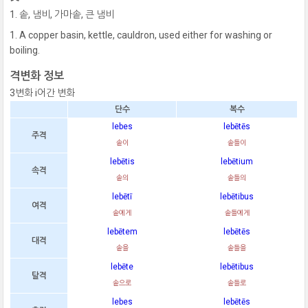
솥, 냄비, 가마솥, 큰 냄비
A copper basin, kettle, cauldron, used either for washing or
boiling.
격변화 정보
3변화 i어간 변화
단수
복수
lebes
lebētēs
주격
솥이
솥들이
lebētis
lebētium
속격
솥의
솥들의
lebētī
lebētibus
여격
솥에게
솥들에게
lebētem
lebētēs
대격
솥을
솥들을
lebēte
lebētibus
탈격
솥으로
솥들로
lebes
lebētēs