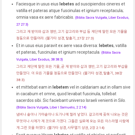
Faciesque in usus eius
lebetes
ad suscipiendos cineres et
vatilla et pateras atque fuscinulas et ignium receptacula;
omnia vasa ex aere fabricabis.
(Biblia Sacra Vulgata, Liber Exodus,
27 27:3)
그리고 재 받이와 삽과 쟁반, 고기 갈고리와 부삽 등 제단에 딸린 모든 기물을
청동으로 만들어라.
(불가타 성경, 탈출기, 27장 27:3)
Et in usus eius paravit ex aere vasa diversa:
lebetes
, vatilla
et pateras, fuscinulas et ignium receptacula.
(Biblia Sacra
Vulgata, Liber Exodus, 38 38:3)
그리고 제단에 딸린 모든 기물, 곧 재 받이와 삽과 쟁반, 고기 갈고리와 부삽을
만들었다. 이 모든 기물을 청동으로 만들었다.
(불가타 성경, 탈출기, 38장
38:3)
et mittebat eam in
lebetem
vel in caldariam aut in ollam sive
in cacabum et omne, quod levabat fuscinula, tollebat
sacerdos sibi. Sic faciebant universo Israeli venienti in Silo.
(Biblia Sacra Vulgata, Liber I Samuelis, 2 2:14)
냄비나 솥이나 가마솥이나 도가니에 찔러 넣었다. 갈고리에 꽂혀 나오는 것은
무엇이나 사제가 제 것으로 가졌다. 그들은 실로에 오는 모든 이스라엘 사람에
게 그런 짓을 하였다.
(불가타 성경, 사무엘기 상권, 2장 2:14)
Fecit quoque Hiram
lebetes
et vatilla et phialas et perfecit