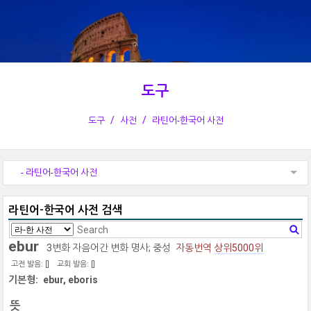
도구
도구
사전
라틴어-한국어 사전
- 라틴어-한국어 사전
라틴어-한국어 사전 검색
ebur
3변화 자음어간 변화 명사; 중성
자동번역
상위5000위
고전 발음: [
]
교회 발음: [
]
기본형:
ebur, eboris
뜻