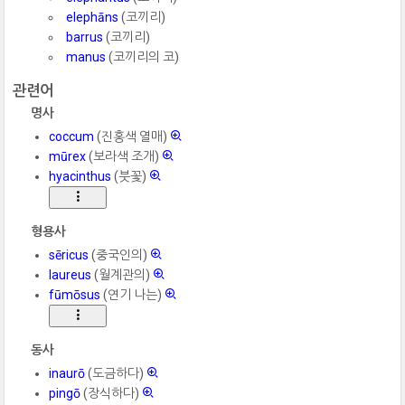
elephāns
(코끼리)
barrus
(코끼리)
manus
(코끼리의 코)
관련어
명사
coccum
(진홍색 열매)
mūrex
(보라색 조개)
hyacinthus
(붓꽃)
형용사
sēricus
(중국인의)
laureus
(월계관의)
fūmōsus
(연기 나는)
동사
inaurō
(도금하다)
pingō
(장식하다)