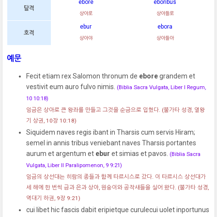
ebore
eboribus
탈격
상아로
상아들로
ebur
ebora
호격
상아야
상아들아
예문
Fecit etiam rex Salomon thronum de
ebore
grandem et
vestivit eum auro fulvo nimis.
(Biblia Sacra Vulgata, Liber I Regum,
10 10:18)
임금은 상아로 큰 왕좌를 만들고 그것을 순금으로 입혔다.
(불가타 성경, 열왕
기 상권, 10장 10:18)
Siquidem naves regis ibant in Tharsis cum servis Hiram;
semel in annis tribus veniebant naves Tharsis portantes
aurum et argentum et
ebur
et simias et pavos.
(Biblia Sacra
Vulgata, Liber II Paralipomenon, 9 9:21)
임금의 상선대는 히람의 종들과 함께 타르시스로 갔다. 이 타르시스 상선대가
세 해에 한 번씩 금과 은과 상아, 원숭이와 공작새들을 실어 왔다.
(불가타 성경,
역대기 하권, 9장 9:21)
cui libet hic fascis dabit eripietque curulecui uolet inportunus