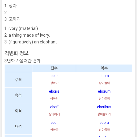
상아
코끼리
ivory (material)
a thing made of ivory.
(figuratively) an elephant
격변화 정보
3변화 자음어간 변화
단수
복수
ebur
ebora
주격
상아가
상아들이
eboris
eborum
속격
상아의
상아들의
eborī
eboribus
여격
상아에게
상아들에게
ebur
ebora
대격
상아를
상아들을