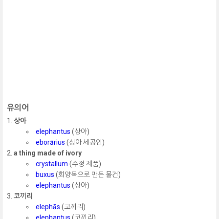
유의어
상아
elephantus
(상아)
eborārius
(상아 세공인)
a thing made of ivory
crystallum
(수정 제품)
buxus
(회양목으로 만든 물건)
elephantus
(상아)
코끼리
elephās
(코끼리)
elephantus
(코끼리)