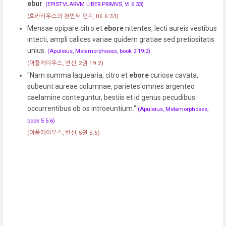
ebur
.
(EPISTVLARVM LIBER PRIMVS, VI 6:33)
(호라티우스의 첫번째 편지, 06 6:33)
Mensae opipare citro et
ebore
nitentes, lecti aureis vestibus
intecti, ampli calices variae quidem gratiae sed pretiositatis
unius.
(Apuleius, Metamorphoses, book 2 19:2)
(아풀레이우스, 변신, 2권 19:2)
"Nam summa laquearia, citro et
ebore
curiose cavata,
subeunt aureae columnae, parietes omnes argenteo
caelamine conteguntur, bestiis et id genus pecudibus
occurrentibus ob os introeuntium."
(Apuleius, Metamorphoses,
book 5 5:6)
(아풀레이우스, 변신, 5권 5:6)