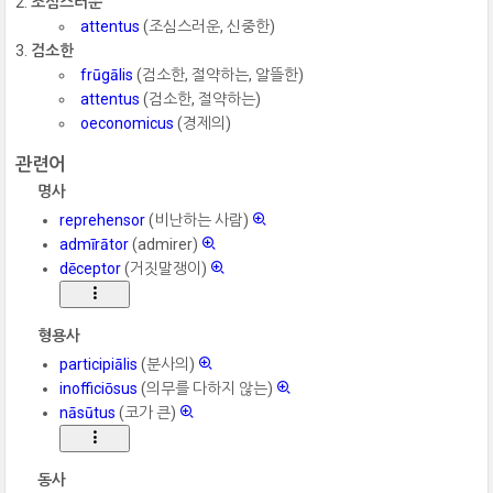
조심스러운
attentus
(조심스러운, 신중한)
검소한
frūgālis
(검소한, 절약하는, 알뜰한)
attentus
(검소한, 절약하는)
oeconomicus
(경제의)
관련어
명사
reprehensor
(비난하는 사람)
admīrātor
(admirer)
dēceptor
(거짓말쟁이)
형용사
participiālis
(분사의)
inofficiōsus
(의무를 다하지 않는)
nāsūtus
(코가 큰)
동사