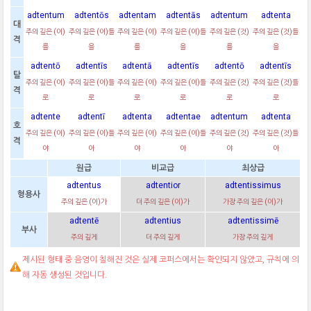
adtentum
adtentōs
adtentam
adtentās
adtentum
adtenta
대
주의 깊은 (이)
주의 깊은 (이)들
주의 깊은 (이)
주의 깊은 (이)들
주의 깊은 (것)
주의 깊은 (것)들
격
를
을
를
을
를
을
adtentō
adtentīs
adtentā
adtentīs
adtentō
adtentīs
탈
주의 깊은 (이)
주의 깊은 (이)들
주의 깊은 (이)
주의 깊은 (이)들
주의 깊은 (것)
주의 깊은 (것)들
격
로
로
로
로
로
로
adtente
adtentī
adtenta
adtentae
adtentum
adtenta
호
주의 깊은 (이)
주의 깊은 (이)들
주의 깊은 (이)
주의 깊은 (이)들
주의 깊은 (것)
주의 깊은 (것)들
격
야
아
야
아
야
아
원급
비교급
최상급
adtentus
adtentior
adtentissimus
형용사
주의 깊은 (이)가
더 주의 깊은 (이)가
가장 주의 깊은 (이)가
adtentē
adtentius
adtentissimē
부사
주의 깊게
더 주의 깊게
가장 주의 깊게
제시된 형태 중 음영이 칠해진 것은 실제 코퍼스에서는 확인되지 않았고, 규칙에 의
해 자동 생성된 것입니다.