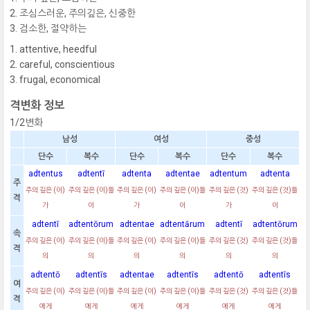
조심스러운, 주의깊은, 신중한
검소한, 절약하는
attentive, heedful
careful, conscientious
frugal, economical
격변화 정보
1/2변화
남성
여성
중성
단수
복수
단수
복수
단수
복수
adtentus
adtentī
adtenta
adtentae
adtentum
adtenta
주
주의 깊은 (이)
주의 깊은 (이)들
주의 깊은 (이)
주의 깊은 (이)들
주의 깊은 (것)
주의 깊은 (것)들
격
가
이
가
이
가
이
adtentī
adtentōrum
adtentae
adtentārum
adtentī
adtentōrum
속
주의 깊은 (이)
주의 깊은 (이)들
주의 깊은 (이)
주의 깊은 (이)들
주의 깊은 (것)
주의 깊은 (것)들
격
의
의
의
의
의
의
adtentō
adtentīs
adtentae
adtentīs
adtentō
adtentīs
여
주의 깊은 (이)
주의 깊은 (이)들
주의 깊은 (이)
주의 깊은 (이)들
주의 깊은 (것)
주의 깊은 (것)들
격
에게
에게
에게
에게
에게
에게