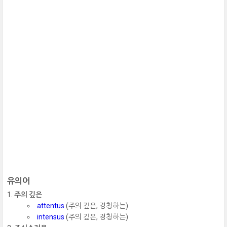
유의어
주의 깊은
attentus
(주의 깊은, 경청하는)
intensus
(주의 깊은, 경청하는)