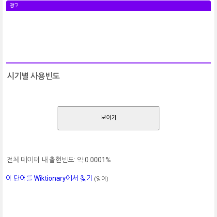
광고
시기별 사용빈도
보이기
전체 데이터 내 출현빈도: 약 0.0001%
이 단어를 Wiktionary에서 찾기
(영어)