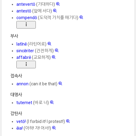
antevertō
(기대하다)
antestō
(앞에 서다)
compendō
(도덕적 가치를 매기다)
부사
latīnē
(라틴어로)
sincēriter
(건전하게)
affabrē
(교묘하게)
접속사
annon
(can it be that)
대명사
tutemet
(바로 너)
감탄사
vetō!
(I forbid it! I protest!)
ēia!
(아하! 자! 어서!)