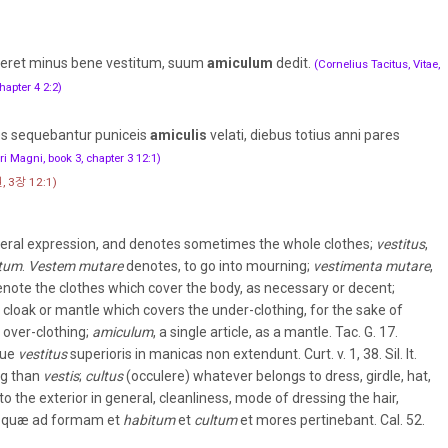
deret minus bene vestitum, suum
amiculum
dedit.
(Cornelius Tacitus, Vitae,
apter 4 2:2)
es sequebantur puniceis
amiculis
velati, diebus totius anni pares
i Magni, book 3, chapter 3 12:1)
3장 12:1)
neral expression, and denotes sometimes the whole clothes;
vestitus
,
tum
.
Vestem mutare
denotes, to go into mourning;
vestimenta mutare
,
note the clothes which cover the body, as necessary or decent;
cloak or mantle which covers the under-clothing, for the sake of
e over-clothing;
amiculum
, a single article, as a mantle. Tac. G. 17.
que
vestitus
superioris in manicas non extendunt. Curt. v. 1, 38. Sil. It.
ng than
vestis
;
cultus
(occulere) whatever belongs to dress, girdle, hat,
o the exterior in general, cleanliness, mode of dressing the hair,
ea, quæ ad formam et
habitum
et
cultum
et mores pertinebant. Cal. 52.