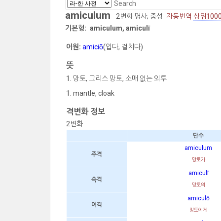
amiculum
2변화 명사; 중성
자동번역
상위100
기본형:
amiculum, amiculī
어원:
amiciō
(입다, 걸치다)
뜻
망토, 그리스 망토, 소매 없는 외투
mantle, cloak
격변화 정보
2변화
단수
amiculum
주격
망토가
amiculī
속격
망토의
amiculō
여격
망토에게