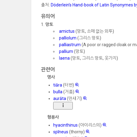
출처:
Döderlein's Hand-book of Latin Synonymes b
유의어
망토
amictus
(망토, 소매 없는 외투)
palliolum
(그리스 망토)
palliastrum
(A poor or ragged cloak or m
pallium
(망토)
laena
(망토, 그리스 망토, 옷가지)
관련어
명사
tiāra
(터번)
bulla
(거품)
aurāta
(만새기)
형용사
hyacinthinus
(아이리스의)
spīneus
(thorny)