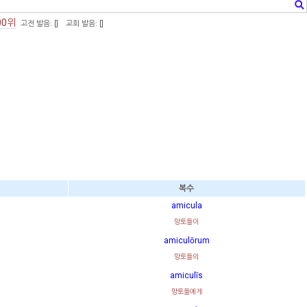
00위
고전 발음: [
]
교회 발음: [
]
복수
amicula
망토들이
amiculōrum
망토들의
amiculīs
망토들에게