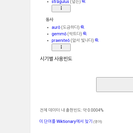
strāgulus
(덮는)
동사
aurō
(도금하다)
gemmō
(싹트다)
praeniteō
(앞서 빛나다)
시기별 사용빈도
전체 데이터 내 출현빈도: 약 0.0004%
이 단어를 Wiktionary에서 찾기
(영어)