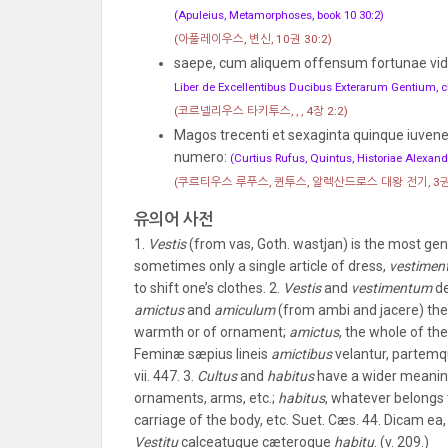
(Apuleius, Metamorphoses, book 10 30:2)
(아풀레이우스, 변신, 10권 30:2)
saepe, cum aliquem offensum fortunae vi
Liber de Excellentibus Ducibus Exterarum Gentium, ch
(코르넬리우스 타키투스, , , 4장 2:2)
Magos trecenti et sexaginta quinque iuven
numero:
(Curtius Rufus, Quintus, Historiae Alexandr
(쿠르티우스 루푸스, 퀸투스, 알렉산드로스 대왕 전기, 3권, 
유의어 사전
1.
Vestis
(from vas, Goth. wastjan) is the most ge
sometimes only a single article of dress,
vestimen
to shift one’s clothes. 2.
Vestis
and
vestimentum
de
amictus
and
amiculum
(from ambi and jacere) the 
warmth or of ornament;
amictus
, the whole of th
Feminæ sæpius lineis
amictibus
velantur, partem
vii. 447. 3.
Cultus
and
habitus
have a wider meani
ornaments, arms, etc.;
habitus
, whatever belongs t
carriage of the body, etc. Suet. Cæs. 44. Dicam 
Vestitu
calceatuque cæteroque
habitu
. (v. 209.)