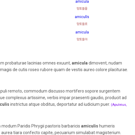
amicula
망토들을
amiculīs
망토들로
amicula
망토들아
m probaturae lacinias omnes exuunt,
amicula
dimovent, nudam
magis de cutis roseo rubore quam de vestis aureo colore placiturae.
 capuli remoto, commodum discusso mortifero sopore surgentem
ue complexus artissime, verbis impar praesenti gaudio, producit ad
culis
instrictus atque obditus, deportatur ad iudicium puer.
(Apuleius,
n modum Paridis Phrygii pastoris barbaricis
amiculis
humeris
, aurea tiara confecto capite, pecuarium simulabat magisterium.