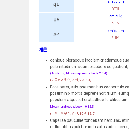
amiculum
대격
망토를
amiculō
탈격
망토로
amiculum
호격
망토야
예문
denique pleraeque indolem gratiamque sua
pulchritudinem suam praebere se gestiunt, 
(Apuleius, Metamorphoses, book 2 8:4)
(아풀레이우스, 변신, 2권 8:4)
Ecce pater, suis ipse manibus cooperculo
postliminio mortis deprehendit filium, eumq
populum atque, ut erat adhuc feralibus
ami
Metamorphoses, book 10 12:3)
(아풀레이우스, 변신, 10권 12:3)
Capellae pauculae tondebant herbulas, et i
defluentibus pulchre indusiatus adolescens