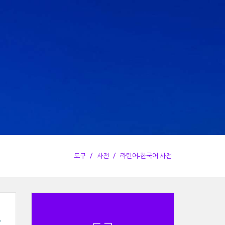
도구
사전
라틴어-한국어 사전