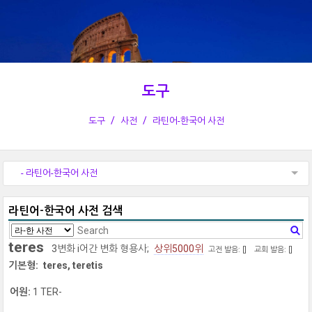
도구
도구
사전
라틴어-한국어 사전
- 라틴어-한국어 사전
라틴어-한국어 사전 검색
teres
3변화 i어간 변화 형용사;
상위5000위
고전 발음: [
]
교회 발음: [
]
기본형:
teres, teretis
어원:
1 TER-