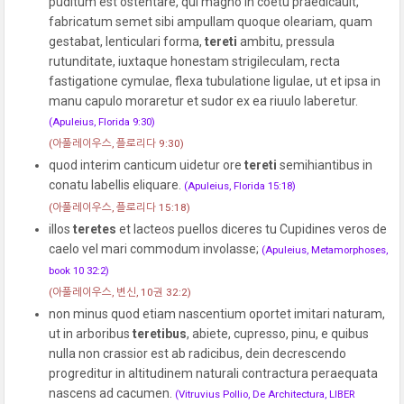
puditum est ostentare, qui magno in coetu praedicauit,
fabricatum semet sibi ampullam quoque oleariam, quam
gestabat, lenticulari forma,
tereti
ambitu, pressula
rutunditate, iuxtaque honestam strigileculam, recta
fastigatione cymulae, flexa tubulatione ligulae, ut et ipsa in
manu capulo moraretur et sudor ex ea riuulo laberetur.
(Apuleius, Florida 9:30)
(아풀레이우스, 플로리다 9:30)
quod interim canticum uidetur ore
tereti
semihiantibus in
conatu labellis eliquare.
(Apuleius, Florida 15:18)
(아풀레이우스, 플로리다 15:18)
illos
teretes
et lacteos puellos diceres tu Cupidines veros de
caelo vel mari commodum involasse;
(Apuleius, Metamorphoses,
book 10 32:2)
(아풀레이우스, 변신, 10권 32:2)
non minus quod etiam nascentium oportet imitari naturam,
ut in arboribus
teretibus
, abiete, cupresso, pinu, e quibus
nulla non crassior est ab radicibus, dein decrescendo
progreditur in altitudinem naturali contractura peraequata
nascens ad cacumen.
(Vitruvius Pollio, De Architectura, LIBER