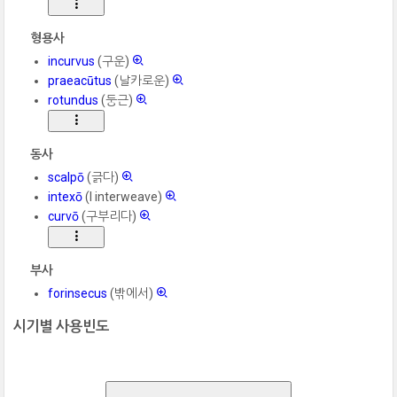
형용사
incurvus
(구운)
praeacūtus
(날카로운)
rotundus
(둥근)
동사
scalpō
(긁다)
intexō
(I interweave)
curvō
(구부리다)
부사
forinsecus
(밖에서)
시기별 사용빈도