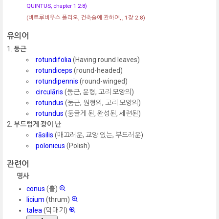
QUINTUS, chapter 1 2:8)
(비트루비우스 폴리오, 건축술에 관하여, , 1장 2:8)
유의어
둥근
rotundifolia
(Having round leaves)
rotundiceps
(round-headed)
rotundipennis
(round-winged)
circulāris
(둥근, 윤형, 고리 모양의)
rotundus
(둥근, 원형의, 고리 모양의)
rotundus
(둥글게 된, 완성된, 세련된)
부드럽게 광이 난
rāsilis
(매끄러운, 교양 있는, 부드러운)
polonicus
(Polish)
관련어
명사
conus
(뿔)
licium
(thrum)
tālea
(막대기)