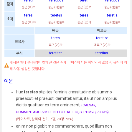
teretī
teretibus
teretī
teretibus
탈격
둥근 (이)로
둥근 (이)들로
둥근 (것)로
둥근 (것)들로
teres
teretēs
teres
teretia
호격
둥근 (이)야
둥근 (이)들아
둥근 (것)야
둥근 (것)들아
원급
비교급
teres
teretior
형용사
둥근 (이)가
더 둥근 (이)가
teretiter
teretius
부사
제시된 형태 중 음영이 칠해진 것은 실제 코퍼스에서는 확인되지 않았고, 규칙에 의
해 자동 생성된 것입니다.
예문
Huc
teretes
stipites feminis crassitudine ab summo
praeacuti et praeusti demittebantur, ita ut non amplius
digitis quattuor ex terra eminerent;
(CAESAR,
COMMENTARIORVM DE BELLO GALLICO, SEPTIMVS, 73 73:6)
(카이사르, 갈리아 전기, 7권, 73장 73:6)
enim non pigebit me commemorare, quod illum non