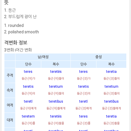
뜻
둥근
부드럽게 광이 난
rounded
polished smooth
격변화 정보
3변화 i어간 변화
남/여성
중성
단수
복수
단수
복수
teres
teretēs
teres
teretia
주격
둥근 (이)가
둥근 (이)들이
둥근 (것)가
둥근 (것)들이
teretis
teretium
teretis
teretium
속격
둥근 (이)의
둥근 (이)들의
둥근 (것)의
둥근 (것)들의
teretī
teretibus
teretī
teretibus
여격
둥근 (이)에게
둥근 (이)들에게
둥근 (것)에게
둥근 (것)들에게
teretem
teretēs
teres
teretia
대격
둥근 (이)를
둥근 (이)들을
둥근 (것)를
둥근 (것)들을