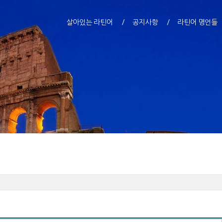
살아있는 라틴어
공지사항
라틴어 명언들