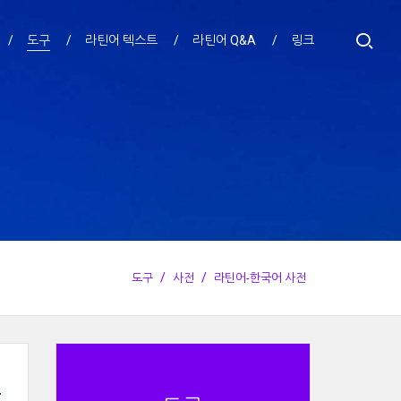
도구
라틴어 텍스트
라틴어 Q&A
링크
도구
사전
라틴어-한국어 사전