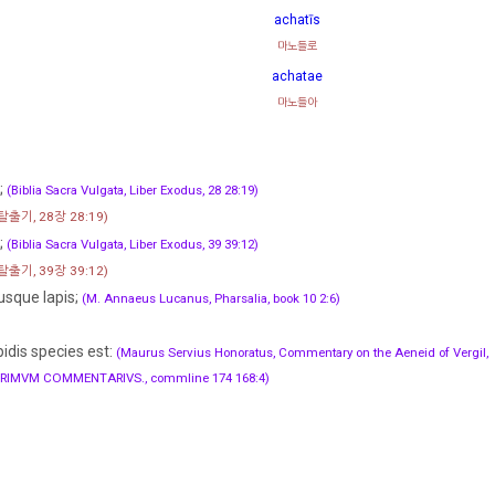
achatīs
마노들로
achatae
마노들아
;
(Biblia Sacra Vulgata, Liber Exodus, 28 28:19)
출기, 28장 28:19)
;
(Biblia Sacra Vulgata, Liber Exodus, 39 39:12)
출기, 39장 39:12)
sque lapis;
(M. Annaeus Lucanus, Pharsalia, book 10 2:6)
pidis species est:
(Maurus Servius Honoratus, Commentary on the Aeneid of Vergil,
PRIMVM COMMENTARIVS., commline 174 168:4)