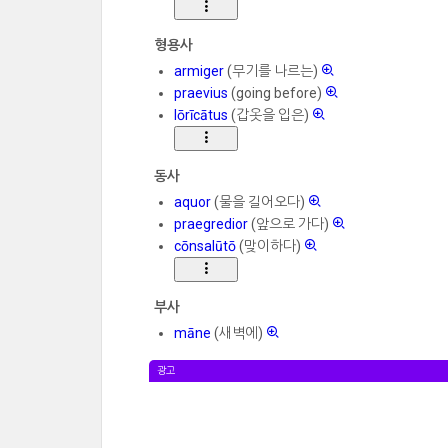
형용사
armiger
(무기를 나르는)
praevius
(going before)
lōrīcātus
(갑옷을 입은)
동사
aquor
(물을 길어오다)
praegredior
(앞으로 가다)
cōnsalūtō
(맞이하다)
부사
māne
(새벽에)
광고