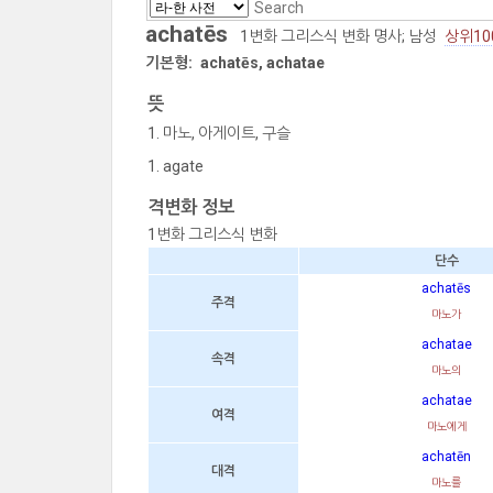
achatēs
1변화 그리스식 변화 명사; 남성
상위10
기본형:
achatēs, achatae
뜻
마노, 아게이트, 구슬
agate
격변화 정보
1변화 그리스식 변화
단수
achatēs
주격
마노가
achatae
속격
마노의
achatae
여격
마노에게
achatēn
대격
마노를