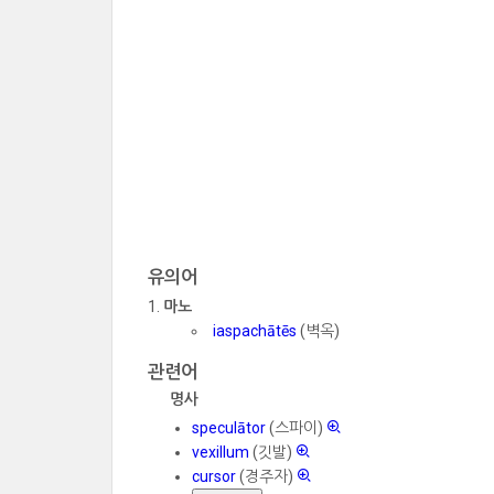
유의어
마노
iaspachātēs
(벽옥)
관련어
명사
speculātor
(스파이)
vexillum
(깃발)
cursor
(경주자)