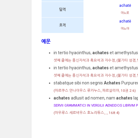
achatē
탈격
마노로
achatē
호격
마노야
예문
in tertio hyacinthus,
achates
et amethystus
셋째 줄에는 풍신자석과 흑요석과 자수정,
(불가타 성경, 탈
in tertio hyacinthus,
achates
et amethystus
셋째 줄에는 풍신자석과 흑요석과 자수정,
(불가타 성경, 탈
stabatque sibi non segnis
Achates
Purpureu
(마르쿠스 안나이우스 루카누스, 파르살리아, 10권 2:6)
achates
adlusit ad nomen, nam
achates
la
SERVII GRAMMATICI IN VERGILII AENEIDOS LIBRVM 
(마우루스 세르비우스 호노라투스, , , 168:4)