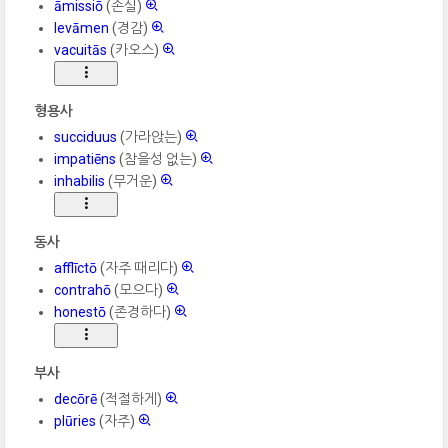
āmissiō
(손실)
levāmen
(경감)
vacuitās
(카오스)
형용사
succiduus
(가라앉는)
impatiēns
(참을성 없는)
inhabilis
(무거운)
동사
afflīctō
(자주 때리다)
contrahō
(모으다)
honestō
(존경하다)
부사
decōrē
(적절하게)
plūries
(자주)