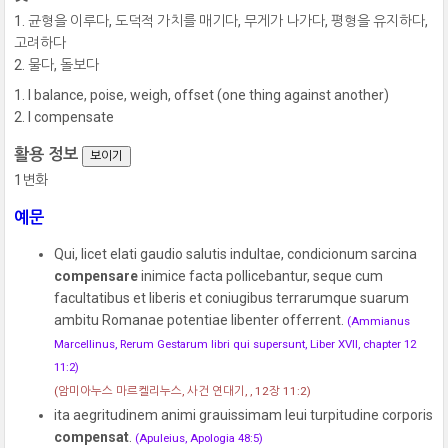
균형을 이루다, 도덕적 가치를 매기다, 무게가 나가다, 평형을 유지하다,
고려하다
물다, 돌보다
I balance, poise, weigh, offset (one thing against another)
I compensate
활용 정보
보이기
1변화
예문
Qui, licet elati gaudio salutis indultae, condicionum sarcina
compensare
inimice facta pollicebantur, seque cum
facultatibus et liberis et coniugibus terrarumque suarum
ambitu Romanae potentiae libenter offerrent.
(Ammianus
Marcellinus, Rerum Gestarum libri qui supersunt, Liber XVII, chapter 12
11:2)
(암미아누스 마르켈리누스, 사건 연대기, , 12장 11:2)
ita aegritudinem animi grauissimam leui turpitudine corporis
compensat
.
(Apuleius, Apologia 48:5)