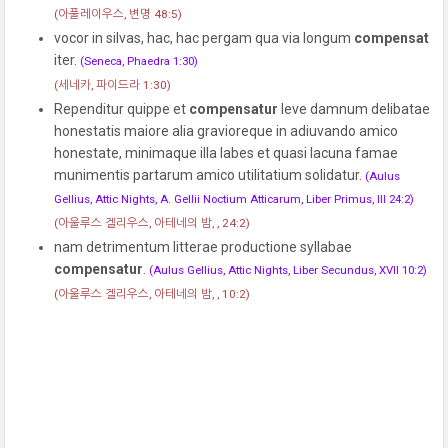
(아풀레이우스, 변명 48:5)
vocor in silvas, hac, hac pergam qua via longum
compensat
iter.
(Seneca, Phaedra 1:30)
(세네카, 파이드라 1:30)
Rependitur quippe et
compensatur
leve damnum delibatae
honestatis maiore alia gravioreque in adiuvando amico
honestate, minimaque illa labes et quasi lacuna famae
munimentis partarum amico utilitatium solidatur.
(Aulus
Gellius, Attic Nights, A. Gellii Noctium Atticarum, Liber Primus, III 24:2)
(아울루스 겔리우스, 아테네의 밤, , 24:2)
nam detrimentum litterae productione syllabae
compensatur
.
(Aulus Gellius, Attic Nights, Liber Secundus, XVII 10:2)
(아울루스 겔리우스, 아테네의 밤, , 10:2)