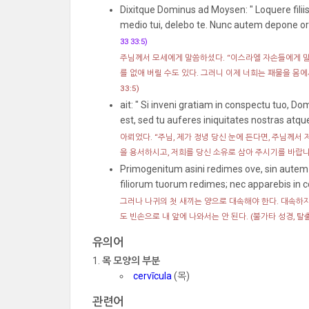
Dixitque Dominus ad Moysen: " Loquere filii
medio tui, delebo te. Nunc autem depone or
33 33:5)
주님께서 모세에게 말씀하셨다. “이스라엘 자손들에게 말
를 없애 버릴 수도 있다. 그러니 이제 너희는 패물을 몸에
33:5)
ait: " Si inveni gratiam in conspectu tuo, 
est, sed tu auferes iniquitates nostras atq
아뢰었다. “주님, 제가 정녕 당신 눈에 든다면, 주님께서
을 용서하시고, 저희를 당신 소유로 삼아 주시기를 바랍니
Primogenitum asini redimes ove, sin autem
filiorum tuorum redimes; nec apparebis in
그러나 나귀의 첫 새끼는 양으로 대속해야 한다. 대속하지
도 빈손으로 내 앞에 나와서는 안 된다.
(불가타 성경, 탈출기
유의어
목 모양의 부분
cervīcula
(목)
관련어