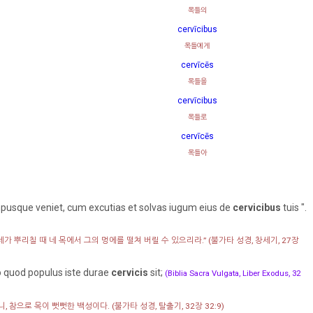
목들의
cervīcibus
목들에게
cervīcēs
목들을
cervīcibus
목들로
cervīcēs
목들아
Tempusque veniet, cum excutias et solvas iugum eius de
cervicibus
tuis ".
가 뿌리칠 때 네 목에서 그의 멍에를 떨쳐 버릴 수 있으리라.”
(불가타 성경, 창세기, 27장
 quod populus iste durae
cervicis
sit;
(Biblia Sacra Vulgata, Liber Exodus, 32
니, 참으로 목이 뻣뻣한 백성이다.
(불가타 성경, 탈출기, 32장 32:9)