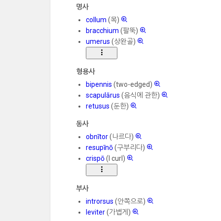
명사
collum
(목)
bracchium
(팔뚝)
umerus
(상완골)
형용사
bipennis
(two-edged)
scapulārus
(음식에 관한)
retusus
(둔한)
동사
obnītor
(나르다)
resupīnō
(구부리다)
crispō
(I curl)
부사
introrsus
(안쪽으로)
leviter
(가볍게)