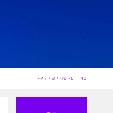
도구
사전
라틴어-한국어 사전