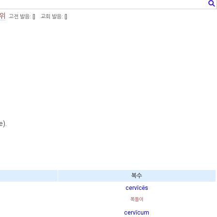
0위
고전 발음: [
]
교회 발음: [
]
e).
복수
cervīcēs
목들이
cervīcum