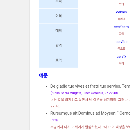
속격
목의
cervīcī
여격
목에게
cervīcem
대격
목을
cervīce
탈격
목으로
cervīx
호격
목아
예문
De gladio tuo vives et fratri tuo servies. 
(Biblia Sacra Vulgata, Liber Genesis, 27 27:40)
너는 칼을 의지하고 살면서 네 아우를 섬기리라. 그러나 네
27:40)
Rursumque ait Dominus ad Moysen: " Cerno
32:9)
주님께서 다시 모세에게 말씀하셨다. “내가 이 백성을 보