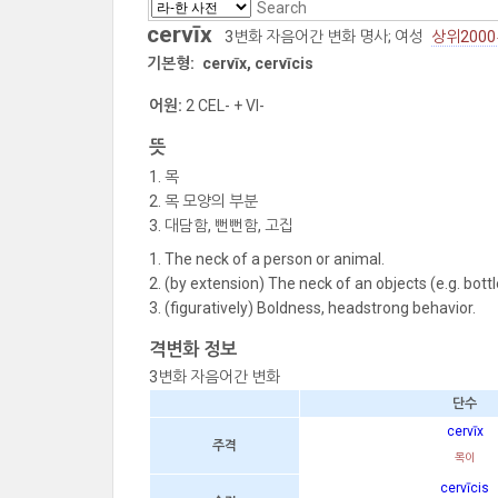
cervīx
3변화 자음어간 변화 명사; 여성
상위200
기본형:
cervīx, cervīcis
어원:
2 CEL- + VI-
뜻
목
목 모양의 부분
대담함, 뻔뻔함, 고집
The neck of a person or animal.
(by extension) The neck of an objects (e.g. bottl
(figuratively) Boldness, headstrong behavior.
격변화 정보
3변화 자음어간 변화
단수
cervīx
주격
목이
cervīcis