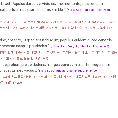
s Israel: Populus durae
cervicis
es; uno momento, si ascendam in
natum tuum, ut sciam quid faciam tibi ".
(Biblia Sacra Vulgata, Liber Exodus,
하여라. ‘너희는 목이 뻣뻣한 백성이다. 내가 한순간이라도 너희와 함께 올라가다가는, 너희
서 떼어 내어라. 그러면 내가 너희를 어떻게 할지 결정하겠다.’”
(불가타 성경, 탈출기, 33장
Domine, obsecro, ut gradiaris nobiscum; populus quidem durae
cervicis
ue peccata nosque possidebis ".
(Biblia Sacra Vulgata, Liber Exodus, 34 34:9)
 저희와 함께 가 주시기를 바랍니다. 이 백성이 목이 뻣뻣하기는 하지만, 저희 죄악과 저희 잘못
다.”
(불가타 성경, 탈출기, 34장 34:9)
 nec pretium pro eo dederis, franges
cervicem
eius. Primogenitum
 conspectu meo vacuus.
(Biblia Sacra Vulgata, Liber Exodus, 34 34:20)
 않으려면 그 목을 꺾어야 한다. 너희 자식들 가운데에서 맏아들은 모두 대속해야 한다. 아무
, 34장 34:20)