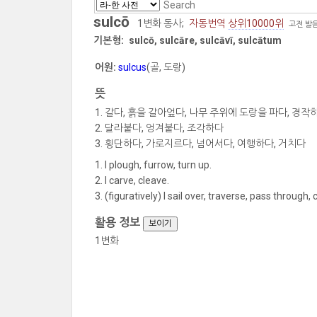
sulcō
1변화 동사;
자동번역
상위10000위
고전 발음:
기본형:
sulcō, sulcāre, sulcāvī, sulcātum
어원:
sulcus
(골, 도랑)
뜻
갈다, 흙을 갈아엎다, 나무 주위에 도랑을 파다, 경작
달라붙다, 엉겨붙다, 조각하다
횡단하다, 가로지르다, 넘어서다, 여행하다, 거치다
I plough, furrow, turn up.
I carve, cleave.
(figuratively) I sail over, traverse, pass through, 
활용 정보
보이기
1변화