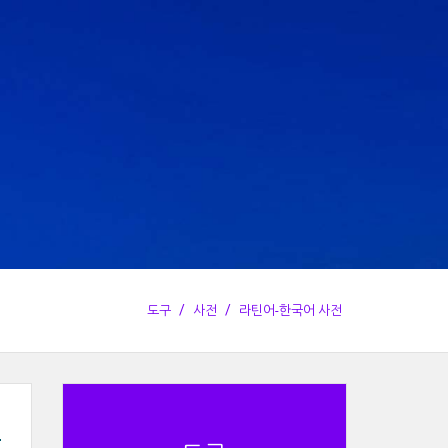
도구
사전
라틴어-한국어 사전