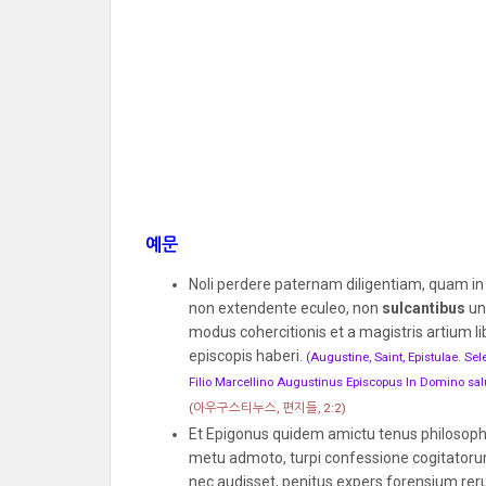
예문
Noli perdere paternam diligentiam, quam in
non extendente eculeo, non
sulcantibus
ung
modus cohercitionis et a magistris artium lib
episcopis haberi.
(Augustine, Saint, Epistulae. Sel
Filio Marcellino Augustinus Episcopus In Domino sal
(아우구스티누스, 편지들, 2:2)
Et Epigonus quidem amictu tenus philosophu
metu admoto, turpi confessione cogitatorum
nec audisset, penitus expers forensium re