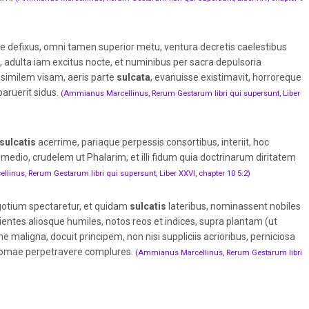
efixus, omni tamen superior metu, ventura decretis caelestibus
 adulta iam excitus nocte, et numinibus per sacra depulsoria
similem visam, aeris parte
sulcata
, evanuisse existimavit, horroreque
paruerit sidus.
(Ammianus Marcellinus, Rerum Gestarum libri qui supersunt, Liber
sulcatis
acerrime, pariaque perpessis consortibus, interiit, hoc
medio, crudelem ut Phalarim, et illi fidum quia doctrinarum diritatem
inus, Rerum Gestarum libri qui supersunt, Liber XXVI, chapter 10 5:2)
gotium spectaretur, et quidam
sulcatis
lateribus, nominassent nobiles
ientes aliosque humiles, notos reos et indices, supra plantam (ut
ne maligna, docuit principem, non nisi suppliciis acrioribus, perniciosa
e Romae perpetravere complures.
(Ammianus Marcellinus, Rerum Gestarum libri