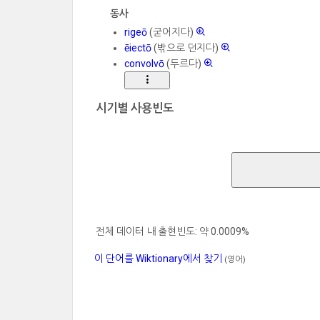
동사
rigeō
(굳어지다)
ēiectō
(밖으로 던지다)
convolvō
(두르다)
시기별 사용빈도
전체 데이터 내 출현빈도: 약 0.0009%
이 단어를 Wiktionary에서 찾기
(영어)