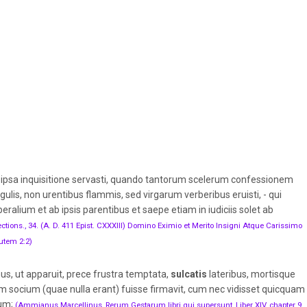
 ipsa inquisitione servasti, quando tantorum scelerum confessionem
ulis, non urentibus flammis, sed virgarum verberibus eruisti, - qui
eralium et ab ipsis parentibus et saepe etiam in iudiciis solet ab
ections., 34. (A. D. 411 Epist. CXXXIII) Domino Eximio et Merito Insigni Atque Carissimo
utem 2:2)
s, ut apparuit, prece frustra temptata,
sulcatis
lateribus, mortisque
 socium (quae nulla erant) fuisse firmavit, cum nec vidisset quicquam
rum;
(Ammianus Marcellinus, Rerum Gestarum libri qui supersunt, Liber XIV, chapter 9