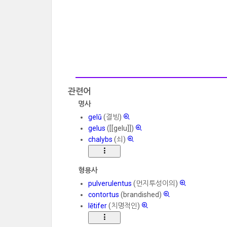
관련어
명사
gelū
(결빙)
gelus
([[gelu]])
chalybs
(쇠)
형용사
pulverulentus
(먼지투성이의)
contortus
(brandished)
lētifer
(치명적인)