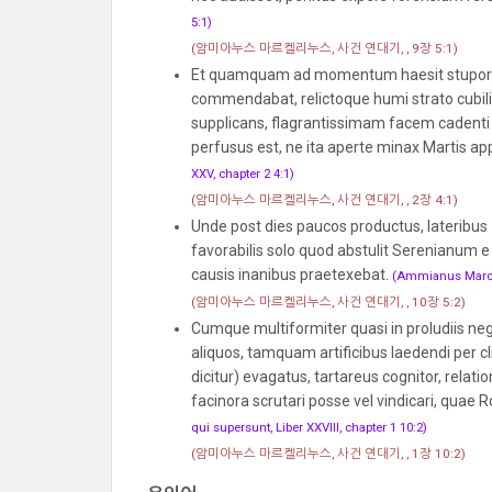
5:1)
(암미아누스 마르켈리누스, 사건 연대기, , 9장 5:1)
Et quamquam ad momentum haesit stupore d
commendabat, relictoque humi strato cubili,
supplicans, flagrantissimam facem cadenti 
perfusus est, ne ita aperte minax Martis ap
XXV, chapter 2 4:1)
(암미아누스 마르켈리누스, 사건 연대기, , 2장 4:1)
Unde post dies paucos productus, lateribus
favorabilis solo quod abstulit Serenianum e 
causis inanibus praetexebat.
(Ammianus Marcell
(암미아누스 마르켈리누스, 사건 연대기, , 10장 5:2)
Cumque multiformiter quasi in proludiis ne
aliquos, tamquam artificibus laedendi per cl
dicitur) evagatus, tartareus cognitor, relatio
facinora scrutari posse vel vindicari, qua
qui supersunt, Liber XXVIII, chapter 1 10:2)
(암미아누스 마르켈리누스, 사건 연대기, , 1장 10:2)