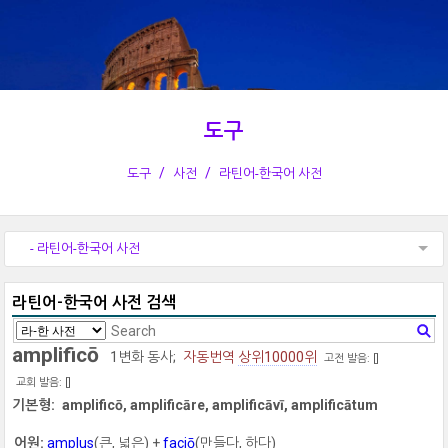
도구
도구
사전
라틴어-한국어 사전
- 라틴어-한국어 사전
라틴어-한국어 사전 검색
amplificō
1변화 동사;
자동번역
상위10000위
고전 발음: [
]
교회 발음: [
]
기본형:
amplificō, amplificāre, amplificāvī, amplificātum
어원:
amplus
(큰, 넓은) +
faciō
(만들다, 하다)