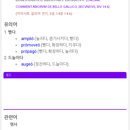
COMMENTARIORVM DE BELLO GALLICO, SECVNDVS, XIV 14:6)
(카이사르, 갈리아 전기, 2권, 14장 14:6)
유의어
뻗다
ampliō
(늘리다, 증가시키다, 뻗다)
prōmoveō
(뻗다, 확장하다, 키우다)
prōpāgō
(뻗다, 확장하다, 늘리다)
드높이다
augeō
(칭찬하다, 드높이다)
광고
관련어
명사