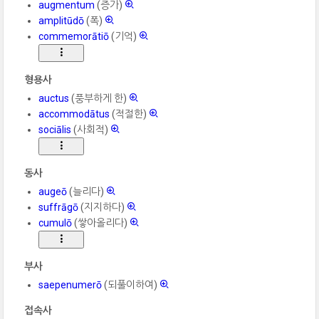
augmentum
(증가)
amplitūdō
(폭)
commemorātiō
(기억)
형용사
auctus
(풍부하게 한)
accommodātus
(적절한)
sociālis
(사회적)
동사
augeō
(늘리다)
suffrāgō
(지지하다)
cumulō
(쌓아올리다)
부사
saepenumerō
(되풀이하여)
접속사