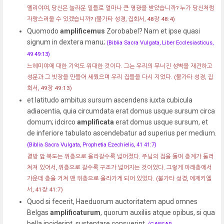
엘리야여, 당신은 놀라운 일들로 얼마나 큰 영광을 받았습니까? 누가 당신처럼
자랑스러울 수 있겠습니까?
(불가타 성경, 집회서, 48장 48:4)
Quomodo
amplificemus
Zorobabel? Nam et ipse quasi
signum in dextera manu;
(Biblia Sacra Vulgata, Liber Ecclesiasticus,
49 49:13)
느헤미야에 대한 기억도 위대한 것이다. 그는 우리의 무너진 성벽을 재건하고
성문과 그 빗장을 만들어 세웠으며 우리 집들을 다시 지었다.
(불가타 성경, 집
회서, 49장 49:13)
et latitudo ambitus sursum ascendens iuxta cubicula
adiacentia, quia circumdata erat domus usque sursum circa
domum; idcirco
amplificata
erat domus usque sursum, et
de inferiore tabulato ascendebatur ad superius per medium.
(Biblia Sacra Vulgata, Prophetia Ezechielis, 41 41:7)
곁방 앞 복도는 위층으로 올라갈수록 넓어졌다. 주님의 집을 돌며 층계가 둘러
쳐져 있어서, 위층으로 갈수록 구조가 넓어지는 것이었다. 그렇게 아래층에서
가운데 층을 거쳐 맨 위층으로 올라가게 되어 있었다.
(불가타 성경, 에제키엘
서, 41장 41:7)
Quod si fecerit, Haeduorum auctoritatem apud omnes
Belgas
amplificaturum
, quorum auxiliis atque opibus, si qua
bella inciderint, sustentare consuerint.
(CAESAR,