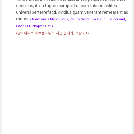
deerrans, ita in fugam compulit ut cum tribuno milites
universi perterrefacti, vividius quam venerant remearent ad
muros.
(Ammianus Marcellinus, Rerum Gestarum libri qui supersunt,
Liber XXX, chapter 1 7:1)
(암미아누스 마르켈리누스, 사건 연대기, , 1장 7:1)