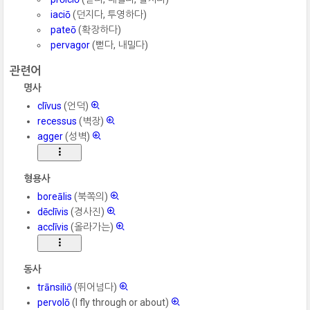
iaciō
(던지다, 투영하다)
pateō
(확장하다)
pervagor
(뻗다, 내밀다)
관련어
명사
clīvus
(언덕)
recessus
(벽장)
agger
(성벽)
형용사
boreālis
(북쪽의)
dēclīvis
(경사진)
acclīvis
(올라가는)
동사
trānsiliō
(뛰어넘다)
pervolō
(I fly through or about)