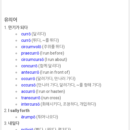
유의어
만기가 되다
currō
(달리다)
currō
(뛰다, ~를 뛰다)
circumvolō
(주위를 뛰다)
praecurrō
(I run before)
circumcursō
(I run about)
concurrō
(함께 달리다)
antecurrō
(I run in front of)
occurrō
(달려가다, 만나러 가다)
occursō
(만나러 가다, 달려가다, ~를 향해 가다)
accurrō
(I run or hasten)
transcurrō
(run cross)
intercursō
(화해시키다, 조정하다, 개입하다)
I sally forth
ērumpō
(튀어나오다)
내밀다
prōiciō
(뻗다, 내밀다, 펼치다)