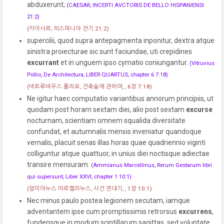
abduxerunt;
(CAESAR, INCERTI AVCTORIS DE BELLO HISPANIENSI
21:2)
(카이사르, 히스파니아 전기 21:2)
supercilii, quod supra antepagmenta inponitur, dextra atque
sinistra proiecturae sic sunt faciundae, uti crepidines
excurrant
et in unguem ipso cymatio coniungantur.
(Vitruvius
Pollio, De Architectura, LIBER QUARTUS, chapter 6 7:18)
(비트루비우스 폴리오, 건축술에 관하여, , 6장 7:18)
Ne igitur haec computatio variantibus annorum principiis, ut
quodam post horam sextam diei, alio post sextam
excurse
nocturnam, scientiam omnem squalida diversitate
confundat, et autumnalis mensis inveniatur quandoque
vernalis, placuit senas illas horas quae quadriennio viginti
colliguntur atque quattuor, in unius diei noctisque adiectae
transire mensuram.
(Ammianus Marcellinus, Rerum Gestarum libri
qui supersunt, Liber XXVI, chapter 1 10:1)
(암미아누스 마르켈리누스, 사건 연대기, , 1장 10:1)
Nec minus paulo postea legionem secutam, iamque
adventantem ipse cum promptissimis retrorsus
excurrens
,
fundensque in modum scintillarum sagittas, sed voluntate