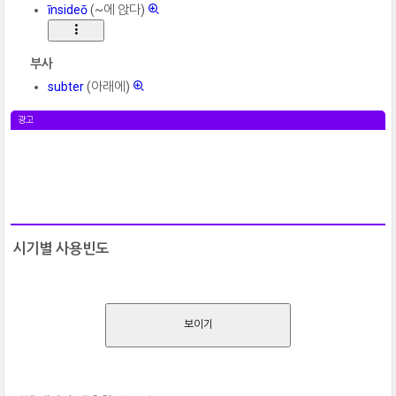
īnsideō
(~에 앉다)
부사
subter
(아래에)
광고
시기별 사용빈도
보이기