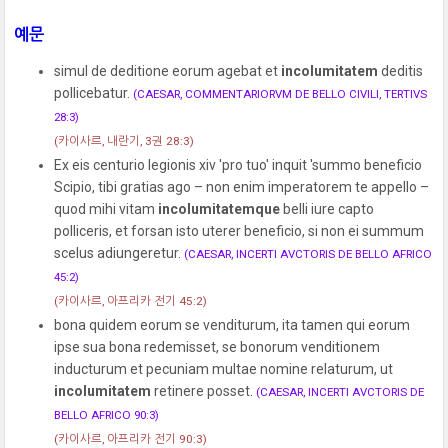
예문
simul de deditione eorum agebat et
incolumitatem
deditis
pollicebatur.
(CAESAR, COMMENTARIORVM DE BELLO CIVILI, TERTIVS
28:3)
(카이사르, 내란기, 3권 28:3)
Ex eis centurio legionis xiv 'pro tuo' inquit 'summo beneficio
Scipio, tibi gratias ago – non enim imperatorem te appello –
quod mihi vitam
incolumitatemque
belli iure capto
polliceris, et forsan isto uterer beneficio, si non ei summum
scelus adiungeretur.
(CAESAR, INCERTI AVCTORIS DE BELLO AFRICO
45:2)
(카이사르, 아프리카 전기 45:2)
bona quidem eorum se venditurum, ita tamen qui eorum
ipse sua bona redemisset, se bonorum venditionem
inducturum et pecuniam multae nomine relaturum, ut
incolumitatem
retinere posset.
(CAESAR, INCERTI AVCTORIS DE
BELLO AFRICO 90:3)
(카이사르, 아프리카 전기 90:3)