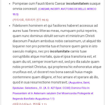
Pompeiae cum Fausti liberis Caesar
incolumitatem
suaque
omnia concessit.
(CAESAR, INCERTI AVCTORIS DE BELLO AFRICO
95:5)
(카이사르, 아프리카 전기 95:5)
Fideliorem hominem et qui faciliores haberet accessus ad
aures tuas ferens litteras meas, numquam potui reperire,
quam nunc dominus obtulit servum et ministrum Christi
diaconum Paulum ambobus nobis carissimum, ut aliquid tibi
loquerer non pro potentia tua et honore quem geris in isto
saeculo maligno, nec pro
incolumitate
carnis tuae
corruptibilis atque mortalis, quia et ipsa transitoria est, et
quam diu sit, semper incertum est, sed pro illa salute quam
nobis promisit Christus, qui propterea hic exhonoratus atque
crucifixus est, ut doceret nos bona saeculi huius magis
contemnere quam diligere, et hoc amare et sperare ab illo,
quod in sua resurrectione monstravit;
(Augustine, Saint,
Epistulae. Selections., 51. (A. D. 427 Epist. CCXX) Domino Filio In
Praesentem et In Aeternam salutem Dei Misericordia Protegente et
Regendo Bonifatio Augustinus 1:1)
(아우구스티누스, 편지들, 1:1)