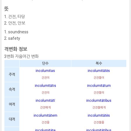
뜻
건전, 타당
안전, 안보
soundness
safety
격변화 정보
3변화 자음어간 변화
단수
복수
incolumitas
incolumitātēs
주격
건전이
건전들이
incolumitātis
incolumitātum
속격
건전의
건전들의
incolumitātī
incolumitātibus
여격
건전에게
건전들에게
incolumitātem
incolumitātēs
대격
건전을
건전들을
incolumitāte
incolumitātibus