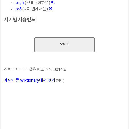
ergā
(~에 대항하여)
prō
(~에 관해서는)
시기별 사용빈도
보이기
전체 데이터 내 출현빈도: 약 0.0014%
이 단어를 Wiktionary에서 찾기
(영어)