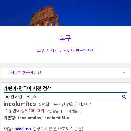
도구
도구
사전
라틴어-한국어 사전
- 라틴어-한국어 사전
라틴어-한국어 사전 검색
incolumitas
3변화 자음어간 변화 명사; 여성
자동번역
상위10000위
고전 발음: [
]
교회 발음: [
]
기본형:
incolumitas, incolumitātis
어원:
incolumis
(손상되지 않은, 약화되지 않은)