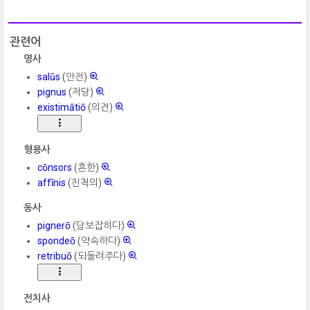
관련어
명사
salūs
(안전)
pignus
(저당)
existimātiō
(의견)
형용사
cōnsors
(흔한)
affīnis
(친척의)
동사
pignerō
(담보잡히다)
spondeō
(약속하다)
retribuō
(되돌려주다)
전치사