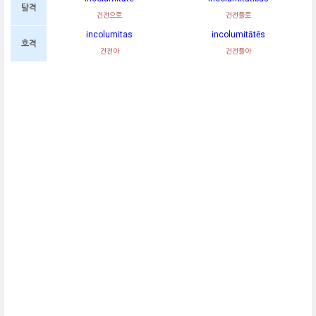
탈격
건전으로
건전들로
incolumitas
incolumitātēs
호격
건전아
건전들아