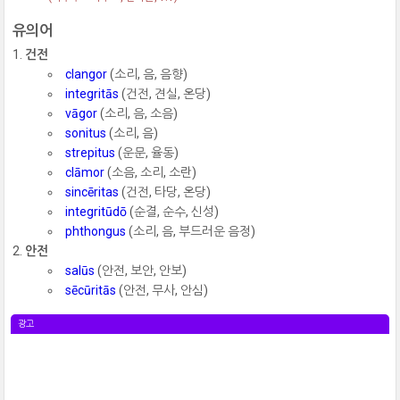
유의어
건전
clangor
(소리, 음, 음향)
integritās
(건전, 견실, 온당)
vāgor
(소리, 음, 소음)
sonitus
(소리, 음)
strepitus
(운문, 율동)
clāmor
(소음, 소리, 소란)
sincēritas
(건전, 타당, 온당)
integritūdō
(순결, 순수, 신성)
phthongus
(소리, 음, 부드러운 음정)
안전
salūs
(안전, 보안, 안보)
sēcūritās
(안전, 무사, 안심)
광고