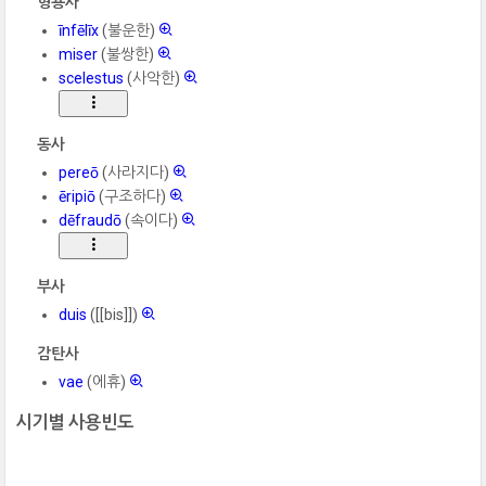
형용사
īnfēlīx
(불운한)
miser
(불쌍한)
scelestus
(사악한)
동사
pereō
(사라지다)
ēripiō
(구조하다)
dēfraudō
(속이다)
부사
duis
([[bis]])
감탄사
vae
(에휴)
시기별 사용빈도