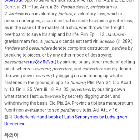
Contr. iii. 21.—Tac. Ann. ii. 25.
Perdita
classe,
amissis
armis.
2.
Amissio
is an involuntary,
jactura
, a voluntary, loss, which a
person undergoes, a sacrifice that is made to avoid a greater loss,
as in the case of the master of a ship, who throws the freight
overboard, to save his ship and his life. Plin. Ep. i. 12.
Jacturam
gravissimam feci, si
jactura
dicenda est tanti viri
amissio
. (iii. 289.)
Perdere
and
pessundare
denote complete destruction;
perdere
, by
breaking to pieces, or by any other mode of destroying;
pessundare
(
πεζὸν θεῖναι
) by sinking, or any other mode of getting
rid of; whereas
evertere
,
pervertere
, and
subvertere
merely denote
throwing down;
evertere
, by digging up and tearing up what is
fastened in the ground, in opp. to
fundare
, Plin. Pan. 34. Cic. Acad.
iv. 10. Fin. ii. 25. Verr. iii. 18. Pis. 35;
pervertere
, by pushing down
what stands fast;
subvertere
, by secretly digging under, and
withdrawing the basis. Cic. Pis. 24. Provincia tibi ista manupretium
fuerit non
eversæ
per te sed
perditæ
civitatis. Ad. Att. v. 16.
출처:
Döderlein's Hand-book of Latin Synonymes by Ludwig von
Doederlein
유의어