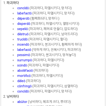
파괴하다
concīdō
(파괴하다, 파멸시키다, 망치다)
labefactō
(파괴하다, 파멸시키다, 망치다)
dēperdō
(황폐화되다, 망하다 )
disperdō
(파괴하다, 파멸시키다, 멸망시키다)
sepeliō
(파괴하다, 폐허로 만들다, 압도하다)
dēstruō
(파괴하다, 파멸시키다, 넘어뜨리다)
trucīdō
(파괴하다, 파멸시키다, 헐다)
incendō
(파괴하다, 붕괴시키다, 황폐하게 하다)
labefaciō
(약하게 하다, 전복시키다, 파괴하다)
pessimō
(파괴하다, 붕괴시키다, 망쳐놓다)
surrumpō
(파괴하다, 파멸시키다)
scindō
(파괴하다, 파멸시키다)
abolēfaciō
(파괴하다)
mortificō
(파괴하다, 파멸시키다)
dēleō
(파괴하다)
cōnfringō
(파괴하다, 파멸시키다, 섬멸하다)
concīdō
(파괴하다, 파멸시키다, 망치다)
낭비하다
abūtor
(낭비하다, 헤프게 쓰다, 뿌리다)