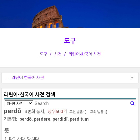
도구
도구
사전
라틴어-한국어 사전
- 라틴어-한국어 사전
라틴어-한국어 사전 검색
perdō
3변화 동사;
상위500위
고전 발음: [
]
교회 발음: [
]
기본형:
perdō, perdere, perdidī, perditum
뜻
파괴하다, 망치다