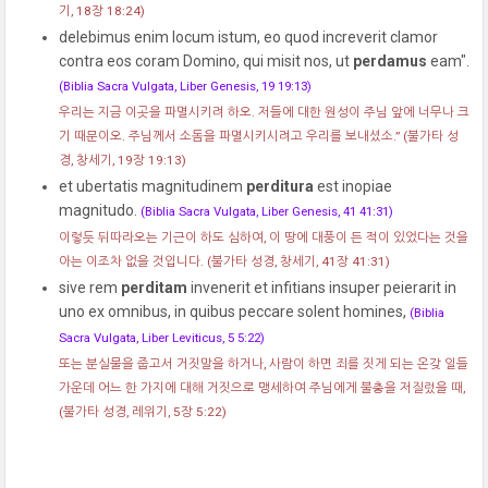
기, 18장 18:24)
delebimus enim locum istum, eo quod increverit clamor
contra eos coram Domino, qui misit nos, ut
perdamus
eam".
(Biblia Sacra Vulgata, Liber Genesis, 19 19:13)
우리는 지금 이곳을 파멸시키려 하오. 저들에 대한 원성이 주님 앞에 너무나 크
기 때문이오. 주님께서 소돔을 파멸시키시려고 우리를 보내셨소.”
(불가타 성
경, 창세기, 19장 19:13)
et ubertatis magnitudinem
perditura
est inopiae
magnitudo.
(Biblia Sacra Vulgata, Liber Genesis, 41 41:31)
이렇듯 뒤따라오는 기근이 하도 심하여, 이 땅에 대풍이 든 적이 있었다는 것을
아는 이조차 없을 것입니다.
(불가타 성경, 창세기, 41장 41:31)
sive rem
perditam
invenerit et infitians insuper peierarit in
uno ex omnibus, in quibus peccare solent homines,
(Biblia
Sacra Vulgata, Liber Leviticus, 5 5:22)
또는 분실물을 줍고서 거짓말을 하거나, 사람이 하면 죄를 짓게 되는 온갖 일들
가운데 어느 한 가지에 대해 거짓으로 맹세하여 주님에게 불충을 저질렀을 때,
(불가타 성경, 레위기, 5장 5:22)