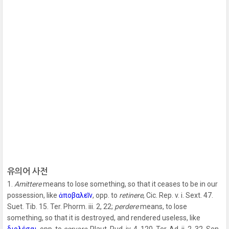
유의어 사전
1.
Amittere
means to lose something, so that it ceases to be in our
possession, like
ἀποβαλεῖν
, opp. to
retinere
, Cic. Rep. v. i. Sext. 47.
Suet. Tib. 15. Ter. Phorm. iii. 2, 22;
perdere
means, to lose
something, so that it is destroyed, and rendered useless, like
διολέσαι
, opp. to
servare
. Plaut. Rud. iv. 4, 120. Ter. Ad. ii. 2, 32. Sen.